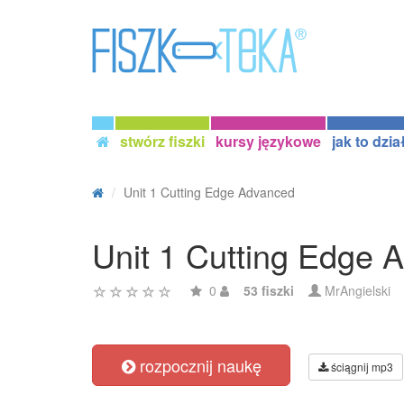
stwórz fiszki
kursy językowe
jak to dzia
Unit 1 Cutting Edge Advanced
Unit 1 Cutting Edge 
0
53 fiszki
MrAngielski
rozpocznij naukę
ściągnij mp3