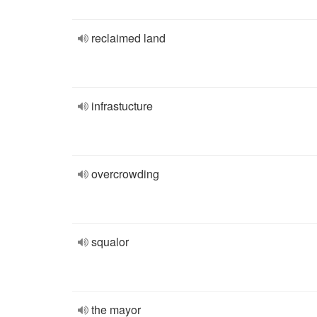
reclaimed land
infrastucture
overcrowding
squalor
the mayor