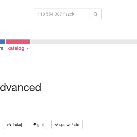
ła
katalog
Advanced
drukuj
graj
sprawdź się