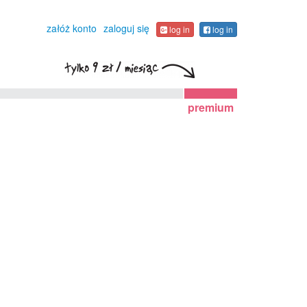
załóż konto
zaloguj się
log in
log in
premium