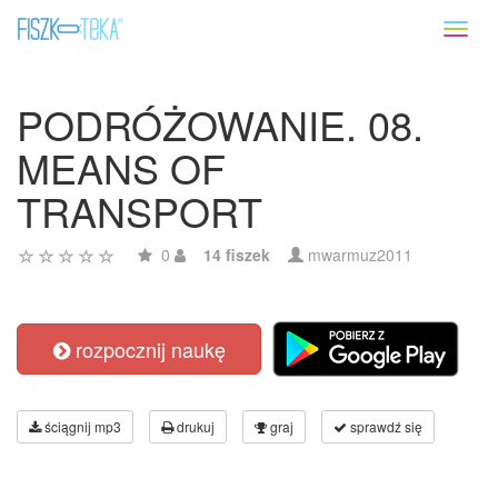
Toggl
naviga
PODRÓŻOWANIE. 08.
MEANS OF
TRANSPORT
0
14 fiszek
mwarmuz2011
rozpocznij naukę
ściągnij mp3
drukuj
graj
sprawdź się