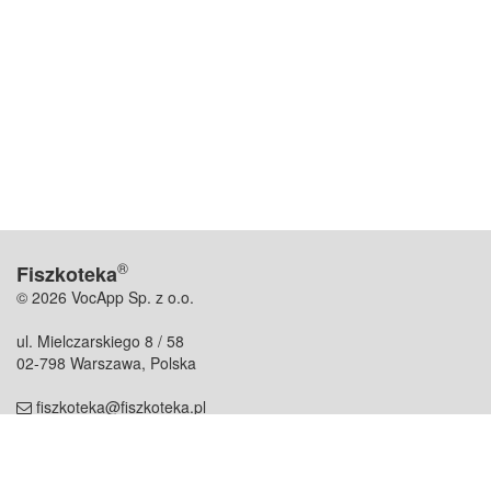
®
Fiszkoteka
© 2026 VocApp Sp. z o.o.
ul. Mielczarskiego 8 / 58
02-798 Warszawa, Polska
fiszkoteka@fiszkoteka.pl
NIP: 951 245 79 19
REGON: 369 727 696