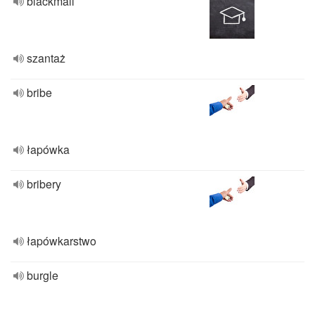
blackmail
szantaż
bribe
łapówka
bribery
łapówkarstwo
burgle