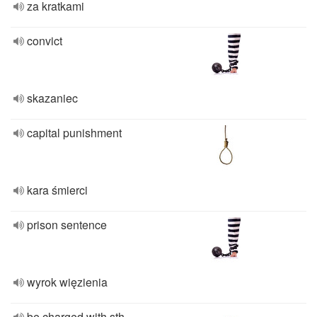
za kratkami
convict
skazaniec
capital punishment
kara śmierci
prison sentence
wyrok więzienia
be charged with sth