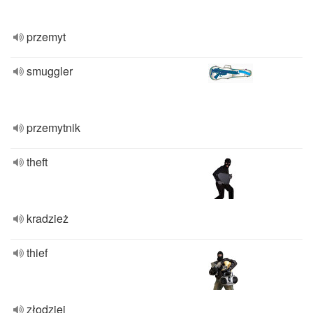
przemyt
smuggler
przemytnik
theft
kradzież
thief
złodziej