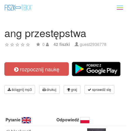
Toggl
naviga
ang przestępstwa
0
42 fiszki
guest2936778
rozpocznij naukę
ściągnij mp3
drukuj
graj
sprawdź się
Pytanie
Odpowiedź