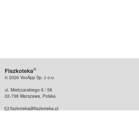
®
Fiszkoteka
© 2026 VocApp Sp. z o.o.
ul. Mielczarskiego 8 / 58
02-798 Warszawa, Polska
fiszkoteka@fiszkoteka.pl
NIP: 951 245 79 19
REGON: 369 727 696