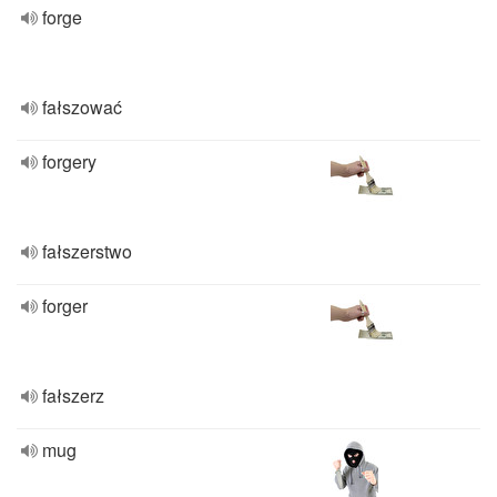
forge
fałszować
forgery
fałszerstwo
forger
fałszerz
mug