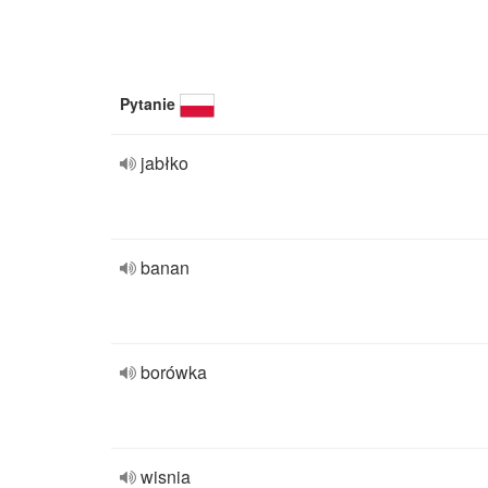
Pytanie
jabłko
banan
borówka
wisnia