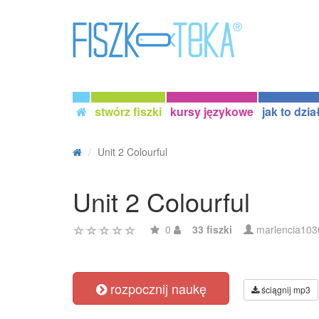
stwórz fiszki
kursy językowe
jak to dzia
Unit 2 Colourful
Unit 2 Colourful
0
33 fiszki
marlencia103
rozpocznij naukę
ściągnij mp3