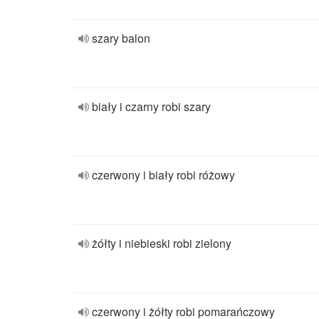
szary balon
biały i czarny robi szary
czerwony i biały robi różowy
żółty i niebieski robi zielony
czerwony i żółty robi pomarańczowy