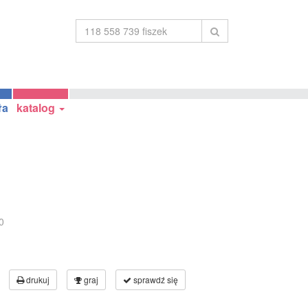
ła
katalog
0
drukuj
graj
sprawdź się