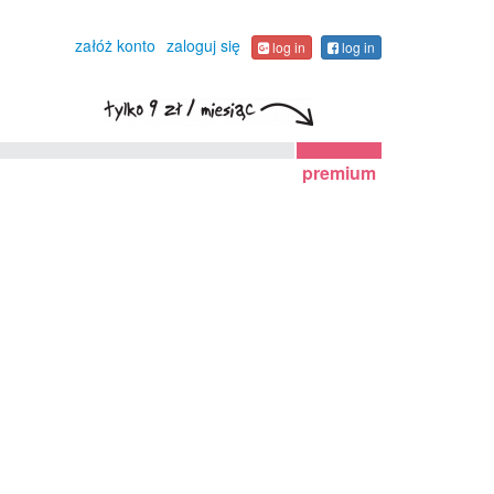
załóż konto
zaloguj się
log in
log in
premium