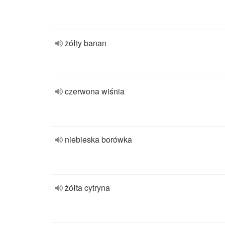
żółty banan
czerwona wiśnia
niebieska borówka
żółta cytryna