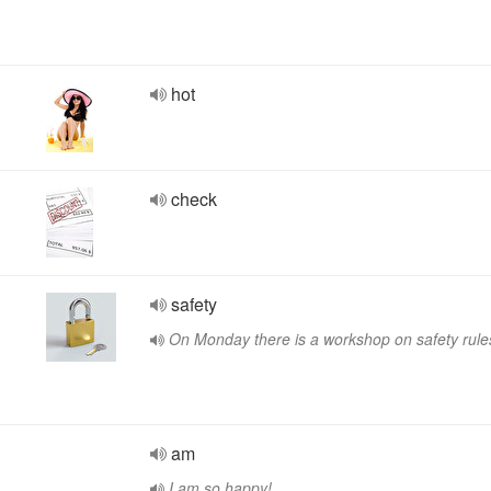
hot
check
safety
On Monday there is a workshop on safety rule
am
I am so happy!