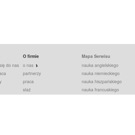
t
O firmie
Mapa Serwisu
się do nas
o nas
nauka angielskiego
aca
partnerzy
nauka niemieckiego
y
praca
nauka hiszpańskiego
staż
nauka francuskiego
blog
nauka rosyjskiego
in
2000+ opinii
nauka norweskiego
petytorów
nauka szwedzkiego
Warunki
fiszki
100% gwarancja
sze pytania
najnowsze lekcje
regulamin