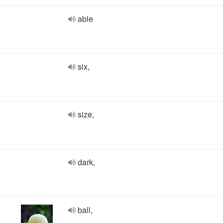
able
six,
size,
dark,
ball,