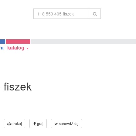
ła
katalog
 fiszek
drukuj
graj
sprawdź się