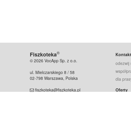
®
Fiszkoteka
Kontak
© 2026 VocApp Sp. z o.o.
odezwij 
współpr
ul. Mielczarskiego 8 / 58
02-798 Warszawa, Polska
dla pras
fiszkoteka@fiszkoteka.pl
Oferty
dla rodz
NIP: 951 245 79 19
dla kore
REGON: 369 727 696
Pomoc
Najczęst