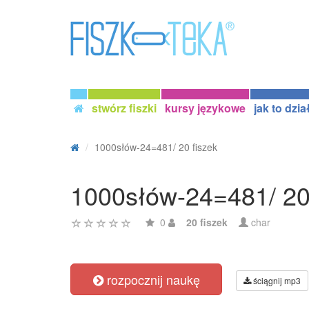
stwórz fiszki
kursy językowe
jak to dzia
1000słów-24=481/ 20 fiszek
1000słów-24=481/ 20
0
20 fiszek
char
rozpocznij naukę
ściągnij mp3