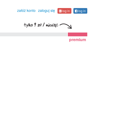
załóż konto
zaloguj się
log in
log in
premium