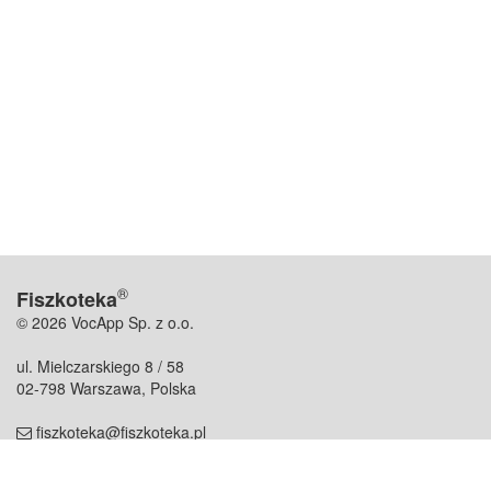
®
Fiszkoteka
© 2026 VocApp Sp. z o.o.
ul. Mielczarskiego 8 / 58
02-798 Warszawa, Polska
fiszkoteka@fiszkoteka.pl
NIP: 951 245 79 19