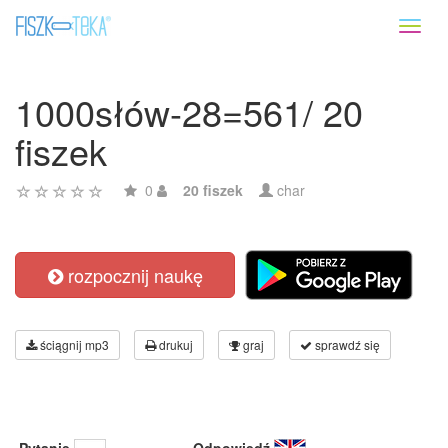
Toggl
naviga
1000słów-28=561/ 20
fiszek
0
20 fiszek
char
rozpocznij naukę
ściągnij mp3
drukuj
graj
sprawdź się