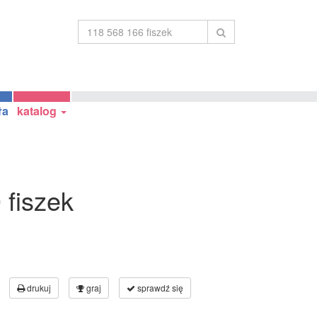
ła
katalog
 fiszek
drukuj
graj
sprawdź się