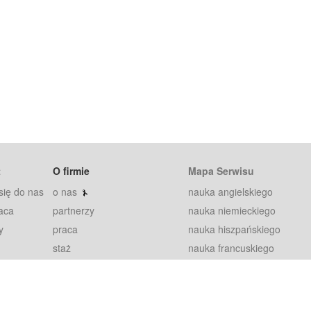
t
O firmie
Mapa Serwisu
się do nas
o nas
nauka angielskiego
aca
partnerzy
nauka niemieckiego
y
praca
nauka hiszpańskiego
staż
nauka francuskiego
blog
nauka rosyjskiego
in
2000+ opinii
nauka norweskiego
petytorów
nauka szwedzkiego