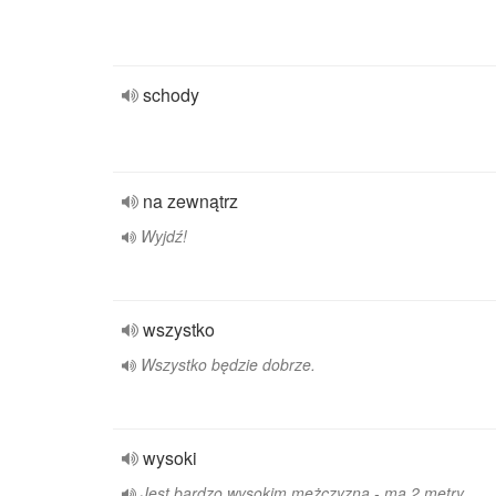
schody
na zewnątrz
Wyjdź!
wszystko
Wszystko będzie dobrze.
wysoki
Jest bardzo wysokim mężczyzną - ma 2 metry