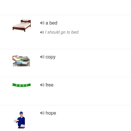
a bed
I should go to bed.
copy
free
hope