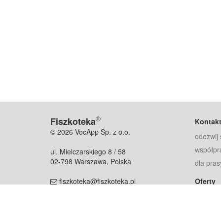
®
Fiszkoteka
Kontak
© 2026 VocApp Sp. z o.o.
odezwij 
współpr
ul. Mielczarskiego 8 / 58
02-798 Warszawa, Polska
dla pras
fiszkoteka@fiszkoteka.pl
Oferty
dla rodz
NIP: 951 245 79 19
dla kore
REGON: 369 727 696