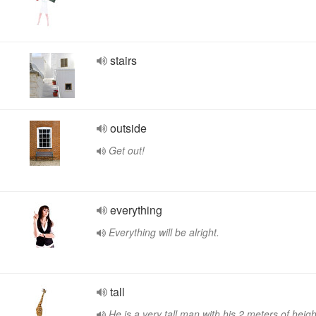
stairs
outside
Get out!
everything
Everything will be alright.
tall
He is a very tall man with his 2 meters of heigh