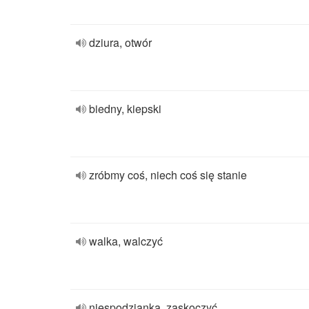
dziura, otwór
biedny, kiepski
zróbmy coś, niech coś się stanie
walka, walczyć
niespodzianka, zaskoczyć