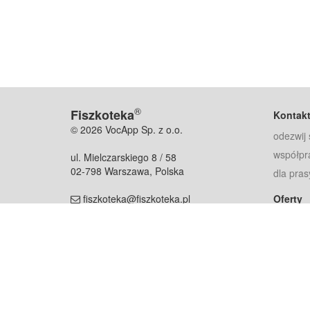
®
Fiszkoteka
Kontak
© 2026 VocApp Sp. z o.o.
odezwij 
współpr
ul. Mielczarskiego 8 / 58
02-798 Warszawa, Polska
dla pras
fiszkoteka@fiszkoteka.pl
Oferty
dla rodz
NIP: 951 245 79 19
dla kore
REGON: 369 727 696
Pomoc
Najczęst