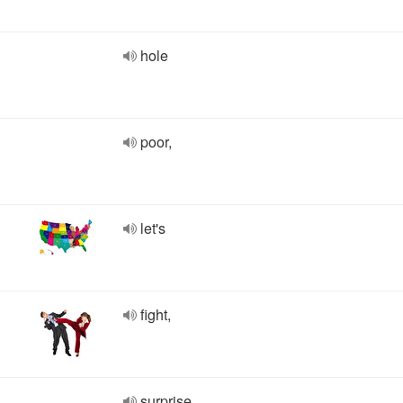
hole
poor,
let's
fight,
surprise,