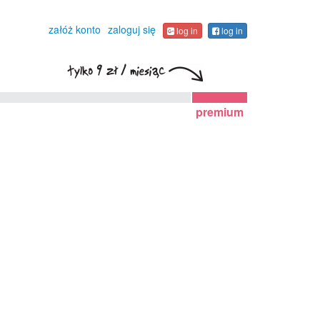
załóż konto
zaloguj się
log in
log in
premium