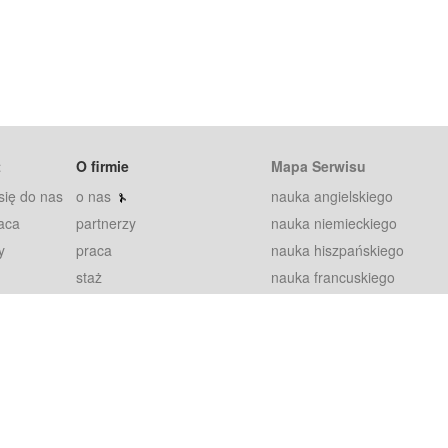
t
O firmie
Mapa Serwisu
się do nas
o nas
nauka angielskiego
aca
partnerzy
nauka niemieckiego
y
praca
nauka hiszpańskiego
staż
nauka francuskiego
blog
nauka rosyjskiego
in
2000+ opinii
nauka norweskiego
petytorów
nauka szwedzkiego
Warunki
fiszki
100% gwarancja
sze pytania
najnowsze lekcje
regulamin