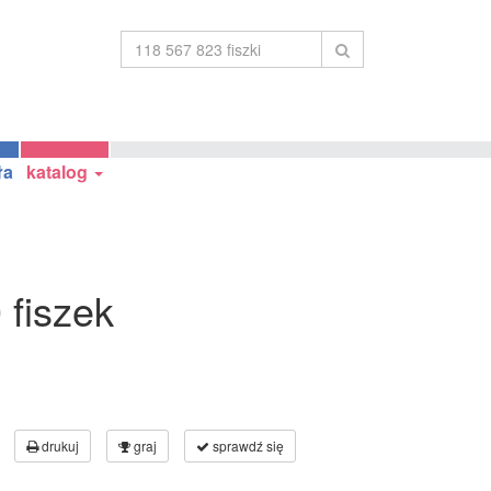
ła
katalog
 fiszek
drukuj
graj
sprawdź się