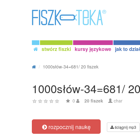
stwórz fiszki
kursy językowe
jak to dzia
1000słów-34=681/ 20 fiszek
1000słów-34=681/ 20
0
20 fiszek
char
rozpocznij naukę
ściągnij mp3