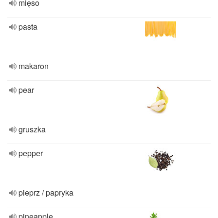
mięso
pasta
makaron
pear
gruszka
pepper
pieprz / papryka
pineapple