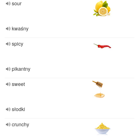
sour
kwaśny
spicy
pikantny
sweet
słodki
crunchy