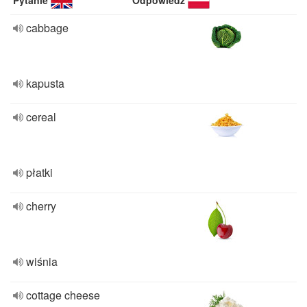
Pytanie
Odpowiedź
cabbage
kapusta
cereal
płatki
cherry
wiśnia
cottage cheese