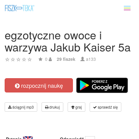
Toggl
naviga
egzotyczne owoce i
warzywa Jakub Kaiser 5a
0
29 fiszek
a133
rozpocznij naukę
ściągnij mp3
drukuj
graj
sprawdź się