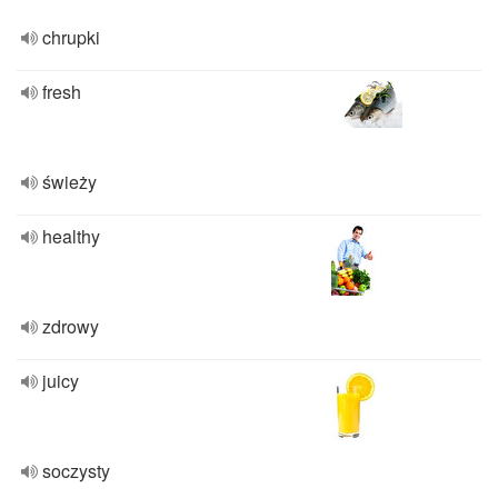
chrupki
fresh
świeży
healthy
zdrowy
juicy
soczysty