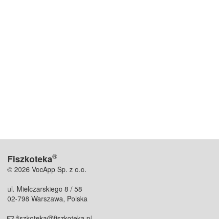
®
Fiszkoteka
© 2026 VocApp Sp. z o.o.
ul. Mielczarskiego 8 / 58
02-798 Warszawa, Polska
fiszkoteka@fiszkoteka.pl