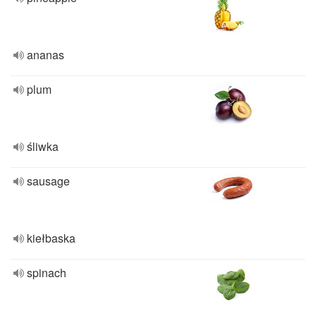
ananas
plum
śliwka
sausage
kiełbaska
spinach