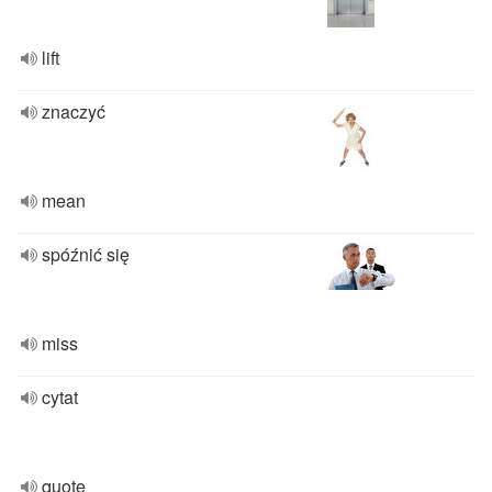
lift
znaczyć
mean
spóźnić się
miss
cytat
quote