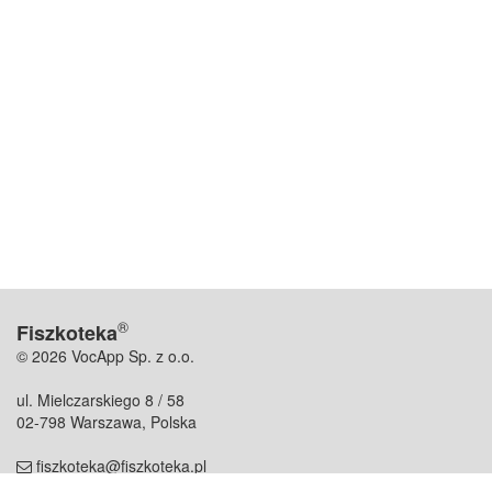
®
Fiszkoteka
© 2026 VocApp Sp. z o.o.
ul. Mielczarskiego 8 / 58
02-798 Warszawa, Polska
fiszkoteka@fiszkoteka.pl