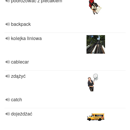
podróżować z plecakiem
backpack
kolejka liniowa
cablecar
zdążyć
catch
dojeżdżać