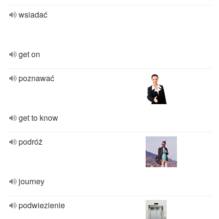
wsiadać
get on
poznawać
get to know
podróż
journey
podwiezienie