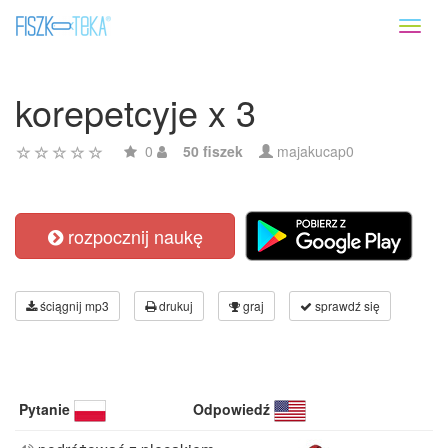
Toggl
naviga
korepetcyje x 3
0
50 fiszek
majakucap0
rozpocznij naukę
ściągnij mp3
drukuj
graj
sprawdź się
Pytanie
Odpowiedź