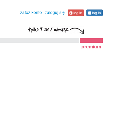
załóż konto
zaloguj się
log in
log in
premium