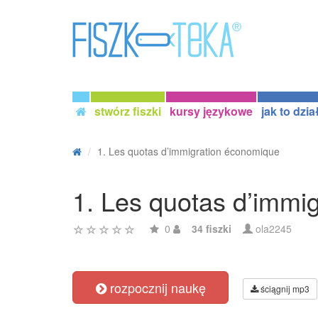
stwórz fiszki
kursy językowe
jak to dzia
1. Les quotas d’immigration économique
1. Les quotas d’immi
0
34 fiszki
ola2245
rozpocznij naukę
ściągnij mp3