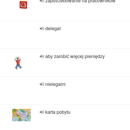
zapotrzebowanie na pracowników
delegat
aby zarobić więcej pieniędzy
nielegalni
karta pobytu