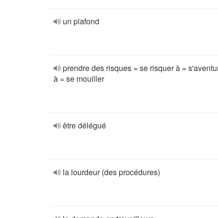
un plafond
prendre des risques = se risquer à = s'aventu
à = se mouiller
être délégué
la lourdeur (des procédures)