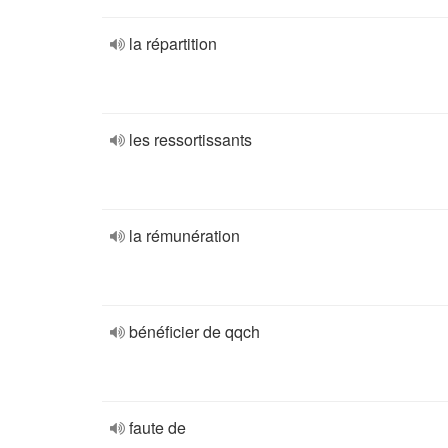
la répartition
les ressortissants
la rémunération
bénéficier de qqch
faute de