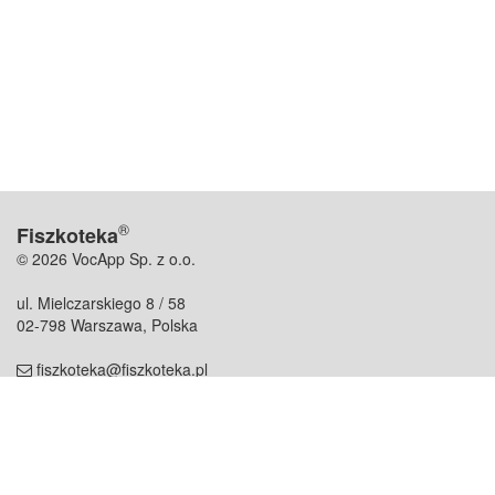
®
Fiszkoteka
© 2026 VocApp Sp. z o.o.
ul. Mielczarskiego 8 / 58
02-798 Warszawa, Polska
fiszkoteka@fiszkoteka.pl
NIP: 951 245 79 19
REGON: 369 727 696