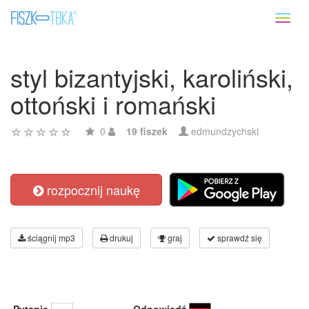
Toggl
naviga
styl bizantyjski, karoliński,
ottoński i romański
0
19 fiszek
edmundzychski
rozpocznij naukę
ściągnij mp3
drukuj
graj
sprawdź się