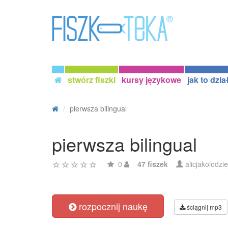
stwórz fiszki
kursy językowe
jak to dzia
pierwsza bilingual
pierwsza bilingual
0
47 fiszek
alicjakolodzie
rozpocznij naukę
ściągnij mp3