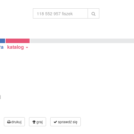
ła
katalog
j
drukuj
graj
sprawdź się