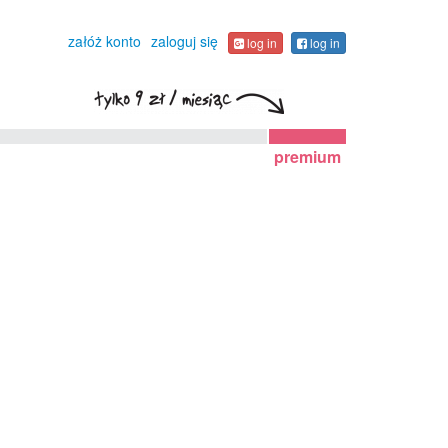
załóż konto
zaloguj się
log in
log in
premium