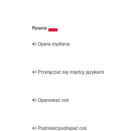
Pytanie
Opera mydlana
Przełączać się między językami
Opanować coś
Podnieść/podłapać coś