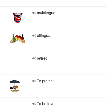
multilingual
bilingual
retired
To protect
To believe