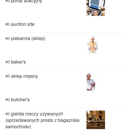
portal aukcyjny
auction site
piekarnia (sklep)
baker's
sklep mięsny
butcher's
giełda rzeczy uzywanych
(sprzedawanych prosto z bagaznika
samochodu)