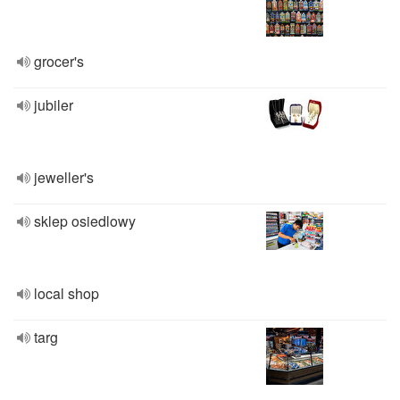
grocer's
jubiler
jeweller's
sklep osiedlowy
local shop
targ