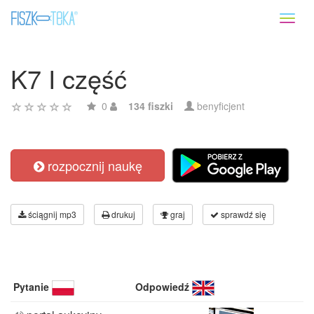
Toggl
naviga
K7 I część
0
134 fiszki
benyficjent
rozpocznij naukę
ściągnij mp3
drukuj
graj
sprawdź się
Pytanie
Odpowiedź