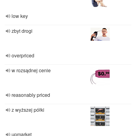
low key
zbyt drogi
overpriced
w rozsądnej cenie
reasonably priced
z wyższej półki
upmarket