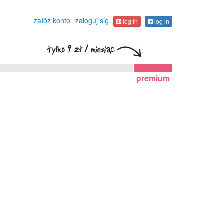
załóż konto
zaloguj się
log in
log in
premium