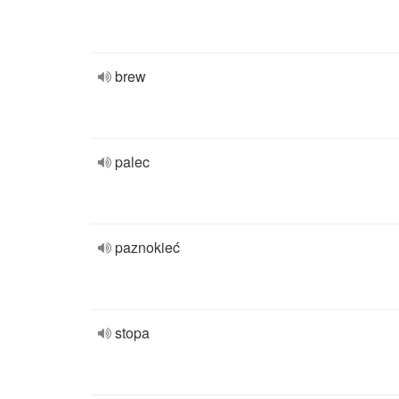
brew
palec
paznokieć
stopa