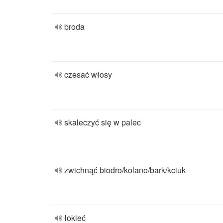
broda
czesać włosy
skaleczyć się w palec
zwichnąć biodro/kolano/bark/kciuk
łokieć