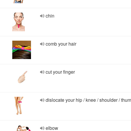
chin
comb your hair
cut your finger
dislocate your hip / knee / shoulder / thu
elbow