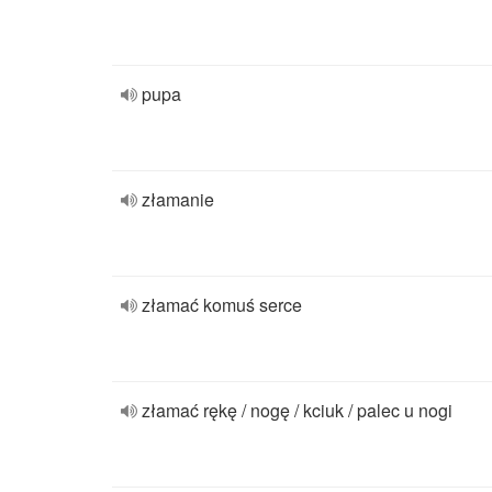
pupa
złamanie
złamać komuś serce
złamać rękę / nogę / kciuk / palec u nogi