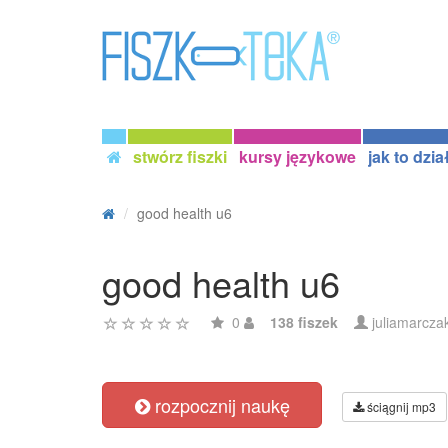
stwórz fiszki
kursy językowe
jak to dzia
good health u6
good health u6
0
138 fiszek
juliamarcza
rozpocznij naukę
ściągnij mp3