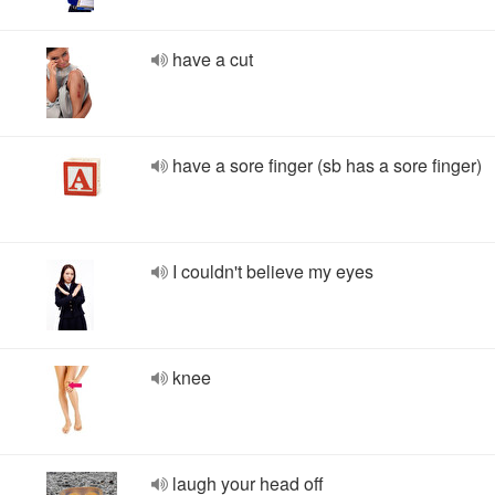
have a cut
have a sore finger (sb has a sore finger)
I couldn't believe my eyes
knee
laugh your head off