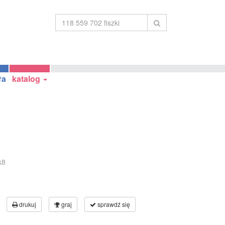
ła
katalog
k8
drukuj
graj
sprawdź się