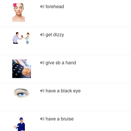
forehead
get dizzy
give sb a hand
have a black eye
have a bruise