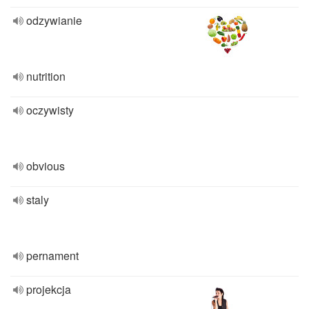
odzywianie
nutrition
oczywisty
obvious
staly
pernament
projekcja