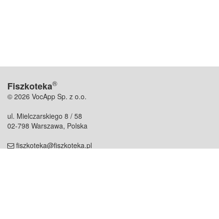
®
Fiszkoteka
© 2026 VocApp Sp. z o.o.
ul. Mielczarskiego 8 / 58
02-798 Warszawa, Polska
fiszkoteka@fiszkoteka.pl
NIP: 951 245 79 19
REGON: 369 727 696