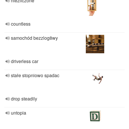
niezliczone
countless
samochód bezzlog8wy
driverless car
stałe stopniowo spadac
drop steadily
untopia