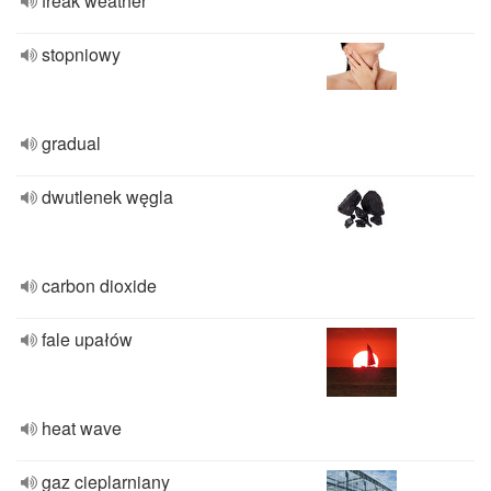
freak weather
stopniowy
gradual
dwutlenek węgla
carbon dioxide
fale upałów
heat wave
gaz cieplarniany