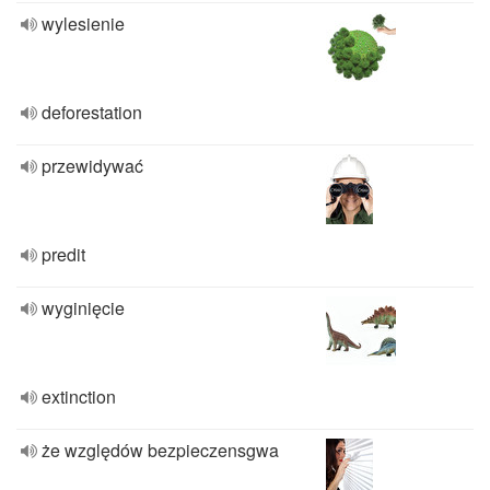
wylesienie
deforestation
przewidywać
predit
wyginięcie
extinction
że względów bezpieczensgwa