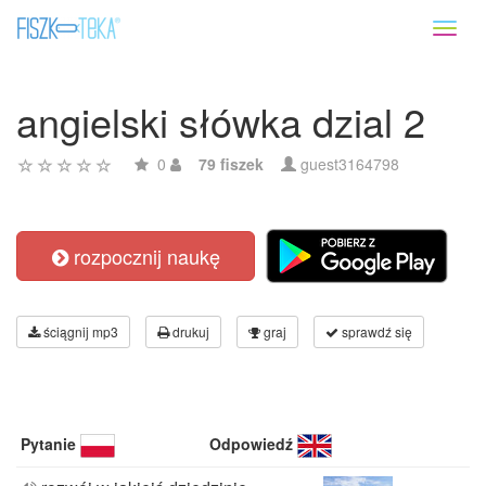
Toggl
naviga
angielski słówka dzial 2
0
79 fiszek
guest3164798
rozpocznij naukę
ściągnij mp3
drukuj
graj
sprawdź się
Pytanie
Odpowiedź