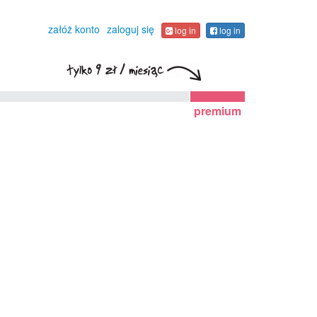
załóż konto
zaloguj się
log in
log in
premium