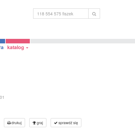
ła
katalog
01
drukuj
graj
sprawdź się