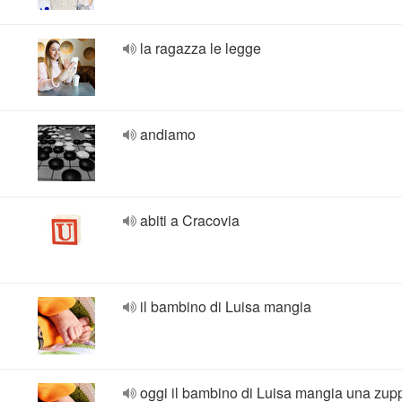
la ragazza le legge
andiamo
abiti a Cracovia
il bambino di Luisa mangia
oggi il bambino di Luisa mangia una zup