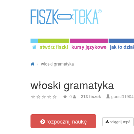
stwórz fiszki
kursy językowe
jak to dzia
włoski gramatyka
włoski gramatyka
0
213 fiszek
guest31904
rozpocznij naukę
ściągnij mp3