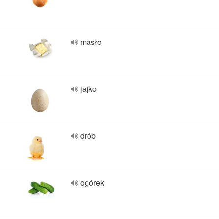
masło
jajko
drób
ogórek