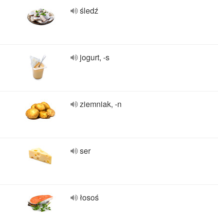
śledź
jogurt, -s
ziemniak, -n
ser
łosoś