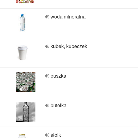
woda mineralna
kubek, kubeczek
puszka
butelka
słoik