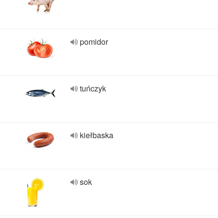
pomidor
tuńczyk
kiełbaska
sok