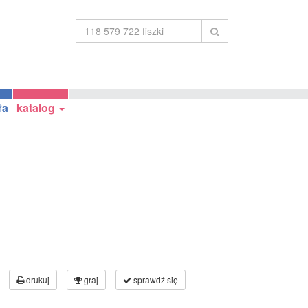
ła
katalog
drukuj
graj
sprawdź się