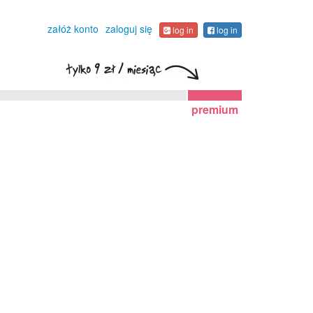
załóż konto
zaloguj się
log in
log in
premium