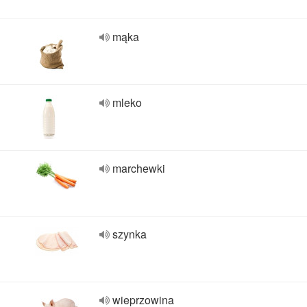
mąka
mleko
marchewki
szynka
wieprzowina