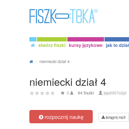
stwórz fiszki
kursy językowe
jak to dzia
niemiecki dział 4
niemiecki dział 4
0
94 fiszki
jsjs2007o2pl
rozpocznij naukę
ściągnij mp3