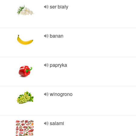
ser biały
banan
papryka
winogrono
salami