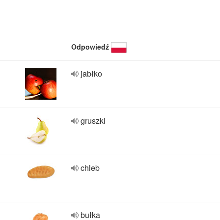
Odpowiedź
jabłko
gruszki
chleb
bułka