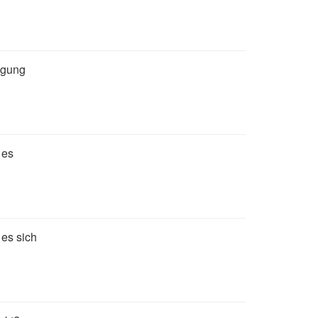
igung
 es
 es sich