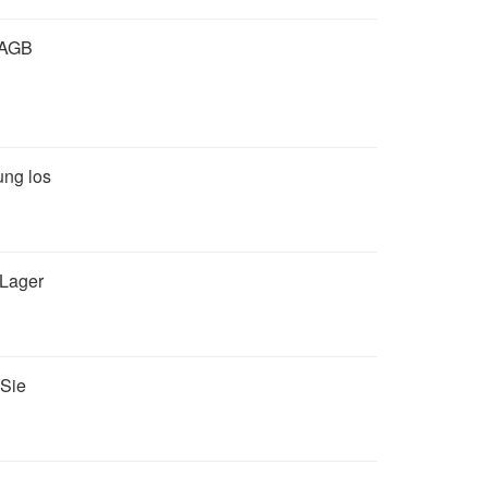
n AGB
ung los
 Lager
 Sie