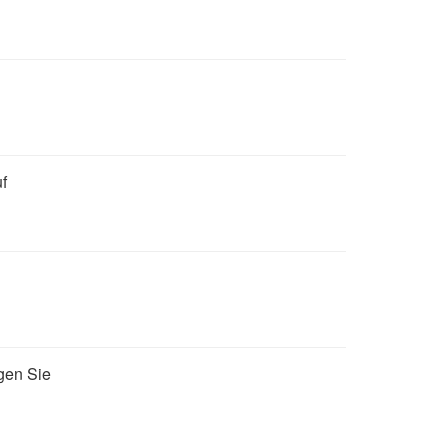
f
igen Sie