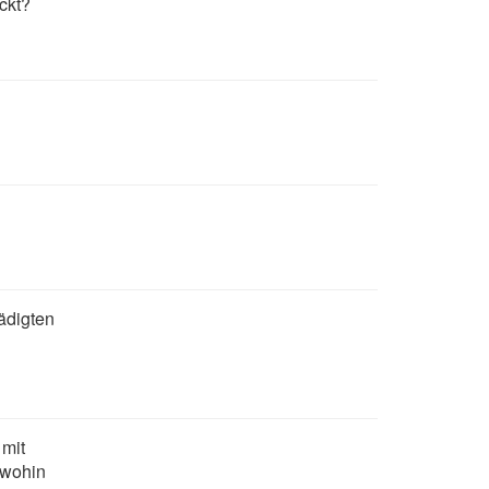
ckt?
ädigten
 mit
 wohin