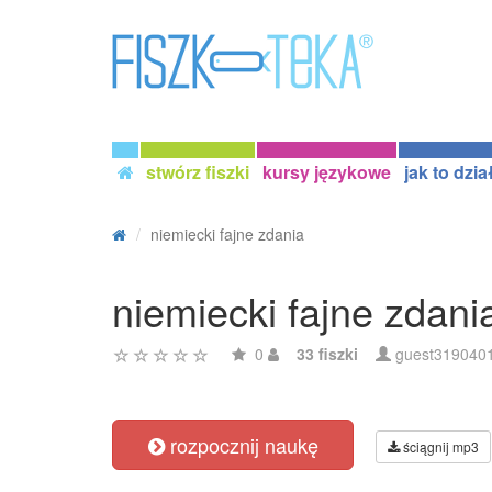
stwórz fiszki
kursy językowe
jak to dzia
niemiecki fajne zdania
niemiecki fajne zdani
0
33 fiszki
guest319040
rozpocznij naukę
ściągnij mp3