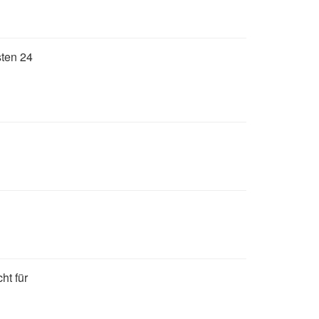
sten 24
cht für