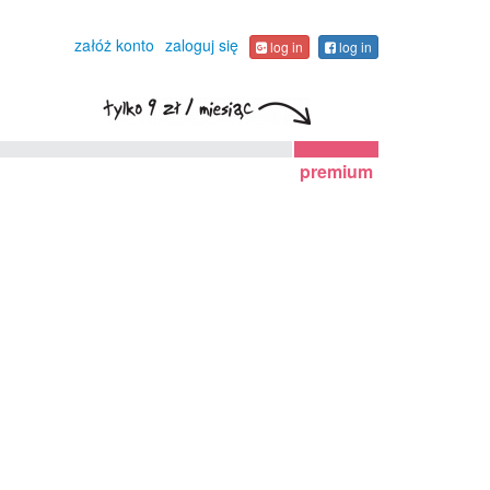
załóż konto
zaloguj się
log in
log in
premium