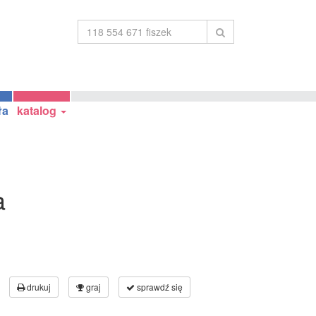
ła
katalog
a
1
drukuj
graj
sprawdź się