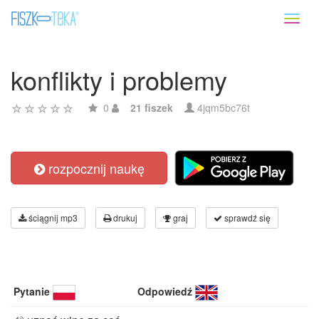
Toggl
naviga
konflikty i problemy
0
21 fiszek
4jqm5bc76t
rozpocznij naukę
ściągnij mp3
drukuj
graj
sprawdź się
Pytanie
Odpowiedź