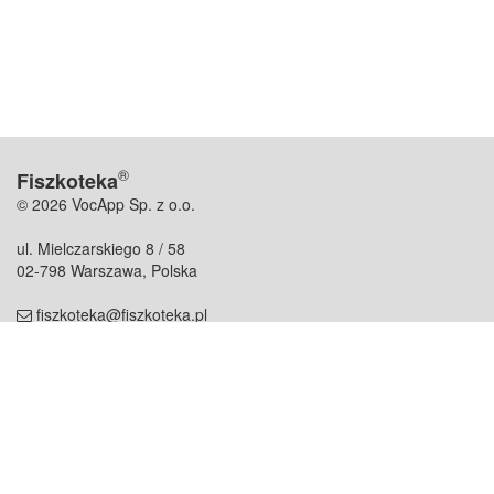
®
Fiszkoteka
© 2026 VocApp Sp. z o.o.
ul. Mielczarskiego 8 / 58
02-798 Warszawa, Polska
fiszkoteka@fiszkoteka.pl
NIP: 951 245 79 19
REGON: 369 727 696