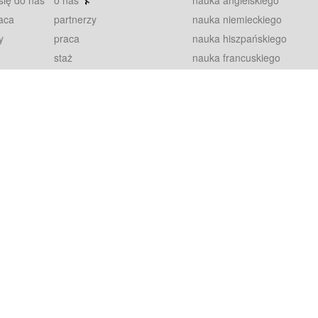
się do nas
o nas
nauka angielskiego
aca
partnerzy
nauka niemieckiego
y
praca
nauka hiszpańskiego
staż
nauka francuskiego
blog
nauka rosyjskiego
in
2000+ opinii
nauka norweskiego
petytorów
nauka szwedzkiego
Warunki
fiszki
100% gwarancja
sze pytania
najnowsze lekcje
regulamin
Extra
prywatność i ciasteczka
RODO
plugin
inansowany przez Unię Europejską ze środków Europejskiego Funduszu Rozwoju Regionalnego w ramach Programu Operacyjnego Int
z się więcej.