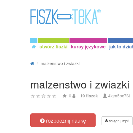
stwórz fiszki
kursy językowe
jak to dzia
malzenstwo i zwiazki
malzenstwo i zwiazki
0
19 fiszek
4jqm5bc76t
rozpocznij naukę
ściągnij mp3