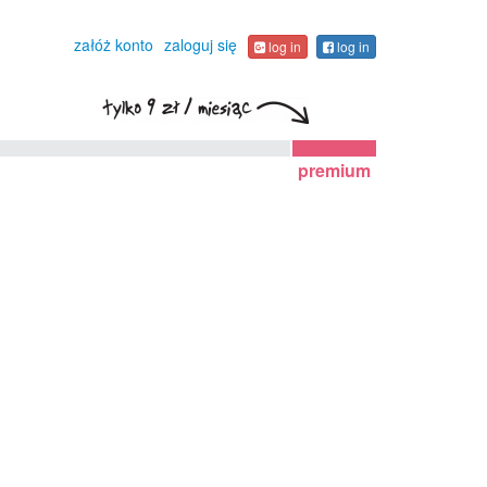
załóż konto
zaloguj się
log in
log in
premium