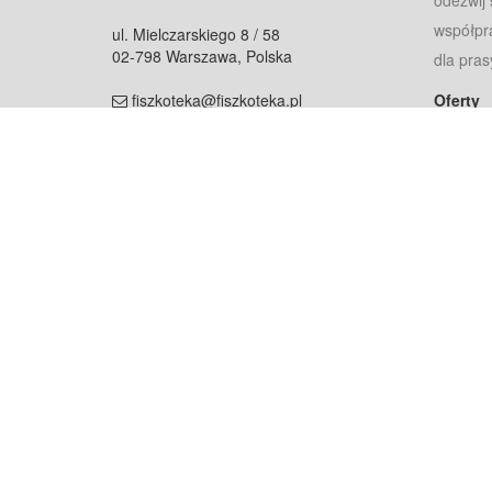
odezwij 
współpr
ul. Mielczarskiego 8 / 58
02-798 Warszawa, Polska
dla pras
fiszkoteka@fiszkoteka.pl
Oferty
dla rodz
NIP: 951 245 79 19
dla kore
REGON: 369 727 696
Pomoc
Najczęst
Projekt współf
Rozwój.
Dowied