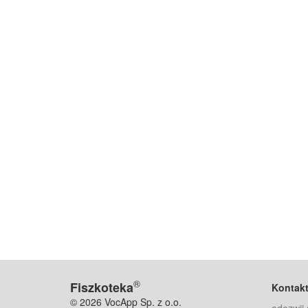
®
Fiszkoteka
Kontak
© 2026 VocApp Sp. z o.o.