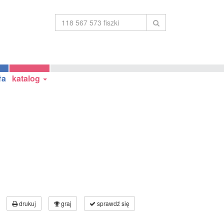
ła
katalog
drukuj
graj
sprawdź się