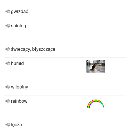
gwizdać
shining
świecący, błyszczące
humid
wilgotny
rainbow
tęcza