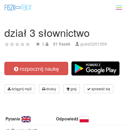
Toggl
naviga
dział 3 słownictwo
0
51 fiszek
guest3201559
rozpocznij naukę
ściągnij mp3
drukuj
graj
sprawdź się
Pytanie
Odpowiedź