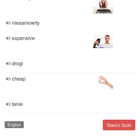
niesamowity
expensive
drogi
cheap
tanie
English
Stwórz fiszki