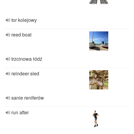
tor kolejowy
reed boat
trzcinowa łódź
reindeer sled
sanie reniferów
run after