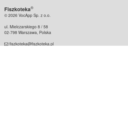
®
Fiszkoteka
© 2026 VocApp Sp. z o.o.
ul. Mielczarskiego 8 / 58
02-798 Warszawa, Polska
fiszkoteka@fiszkoteka.pl
NIP: 951 245 79 19
REGON: 369 727 696
Kontakt
O firmie
odezwij się do nas
o nas
współpraca
partnerzy