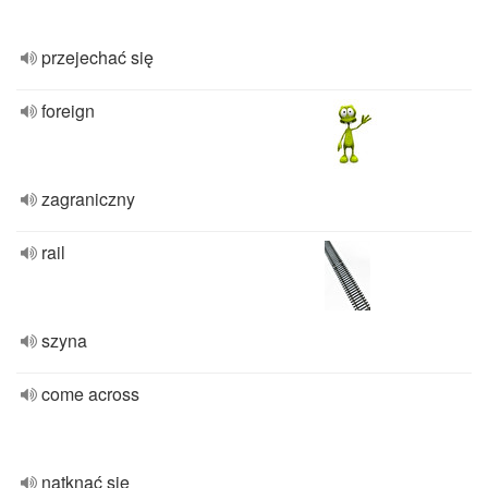
przejechać się
foreign
zagraniczny
rail
szyna
come across
natknąć się