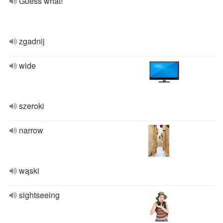
Guess what!
zgadnij
wide
szeroki
narrow
wąski
sightseeing