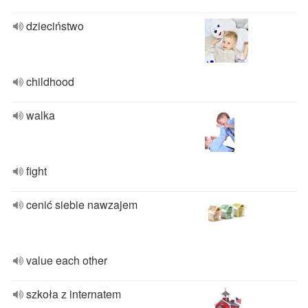
dzieciństwo
childhood
walka
fight
cenić siebie nawzajem
value each other
szkoła z internatem