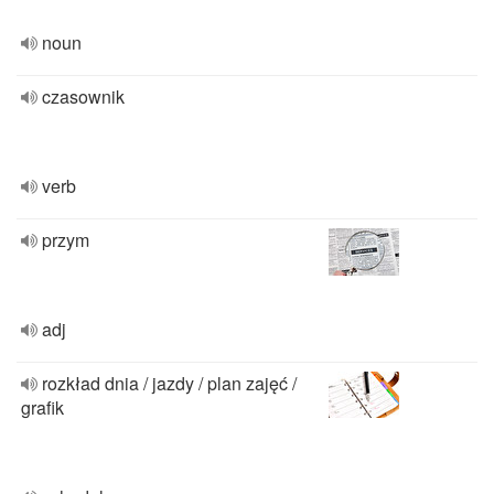
noun
czasownik
verb
przym
adj
rozkład dnia / jazdy / plan zajęć /
grafik