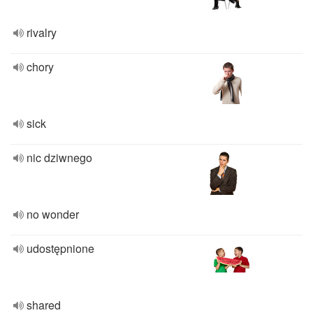
rivalry
chory
sick
nic dziwnego
no wonder
udostępnione
shared