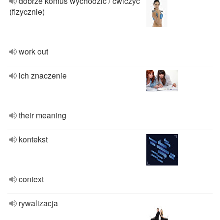
dobrze komuś wychodzić / ćwiczyć
(fizycznie)
work out
ich znaczenie
their meaning
kontekst
context
rywalizacja