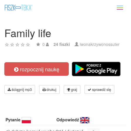
Toggl
naviga
Family life
0
24 fiszki
iwonakrzywonossuter
rozpocznij naukę
ściągnij mp3
drukuj
graj
sprawdź się
Pytanie
Odpowiedź