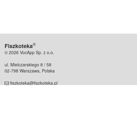
®
Fiszkoteka
© 2026 VocApp Sp. z o.o.
ul. Mielczarskiego 8 / 58
02-798 Warszawa, Polska
fiszkoteka@fiszkoteka.pl
NIP: 951 245 79 19
REGON: 369 727 696