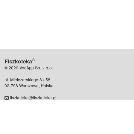
®
Fiszkoteka
© 2026 VocApp Sp. z o.o.
ul. Mielczarskiego 8 / 58
02-798 Warszawa, Polska
fiszkoteka@fiszkoteka.pl
NIP: 951 245 79 19
REGON: 369 727 696