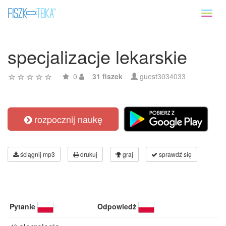
Toggl
naviga
specjalizacje lekarskie
0
31 fiszek
guest3034033
rozpocznij naukę
ściągnij mp3
drukuj
graj
sprawdź się
Pytanie
Odpowiedź