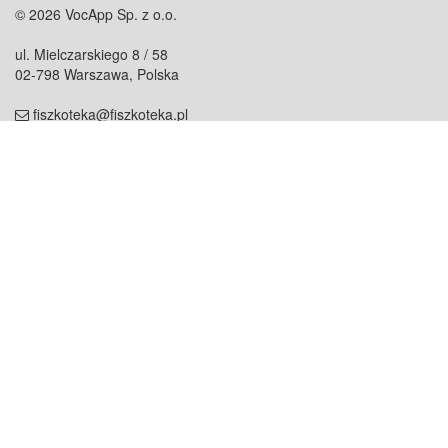
© 2026 VocApp Sp. z o.o.
ul. Mielczarskiego 8 / 58
02-798 Warszawa, Polska
fiszkoteka@fiszkoteka.pl
NIP: 951 245 79 19
REGON: 369 727 696
Kontakt
O firmie
odezwij się do nas
o nas
współpraca
partnerzy
dla prasy
praca