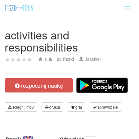
Toggl
naviga
activities and
responsibilities
0
23 fiszki
Jaaskier
rozpocznij naukę
ściągnij mp3
drukuj
graj
sprawdź się