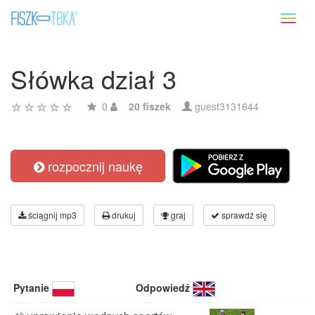
Toggl
naviga
Słówka dział 3
0
20 fiszek
guest3131644
rozpocznij naukę
ściągnij mp3
drukuj
graj
sprawdź się
Pytanie
Odpowiedź