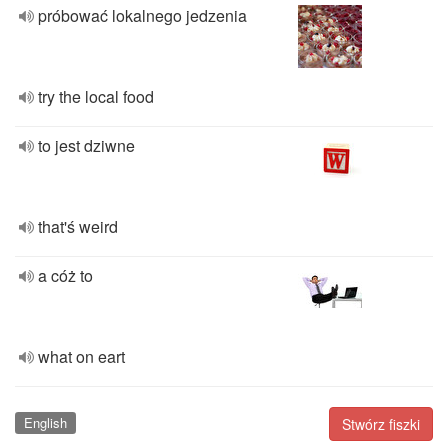
próbować lokalnego jedzenia
try the local food
to jest dziwne
that'ś weird
a cóż to
what on eart
English
Stwórz fiszki