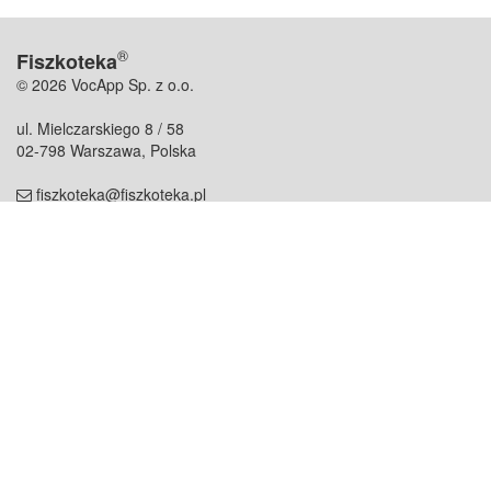
®
Fiszkoteka
© 2026 VocApp Sp. z o.o.
ul. Mielczarskiego 8 / 58
02-798 Warszawa, Polska
fiszkoteka@fiszkoteka.pl
NIP: 951 245 79 19
REGON: 369 727 696
Kontakt
O firmie
odezwij się do nas
o nas