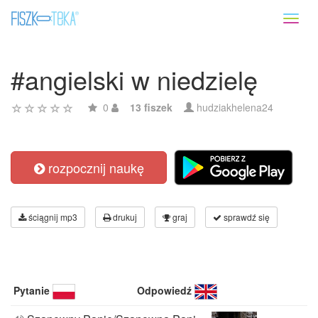
Toggl
naviga
#angielski w niedzielę
0
13 fiszek
hudziakhelena24
rozpocznij naukę
ściągnij mp3
drukuj
graj
sprawdź się
Pytanie
Odpowiedź