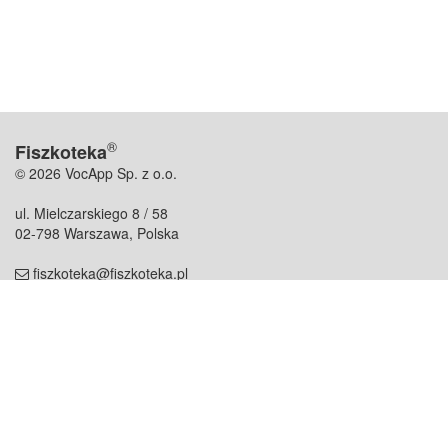
®
Fiszkoteka
© 2026 VocApp Sp. z o.o.
ul. Mielczarskiego 8 / 58
02-798 Warszawa, Polska
fiszkoteka@fiszkoteka.pl
NIP: 951 245 79 19
REGON: 369 727 696