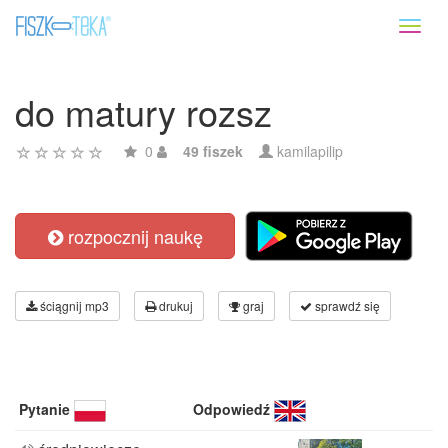
Toggl
naviga
do matury rozsz
0
49 fiszek
kamilapilip
rozpocznij naukę
ściągnij mp3
drukuj
graj
sprawdź się
Pytanie
Odpowiedź