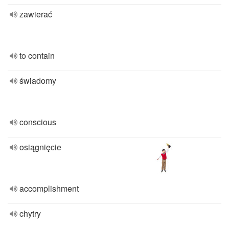
zawierać
to contain
świadomy
conscious
osiągnięcie
accomplishment
chytry