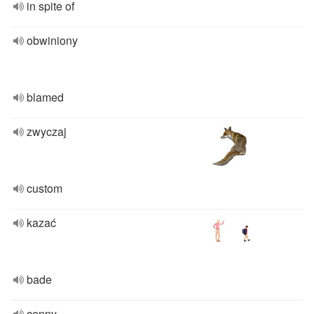
in spite of
obwiniony
blamed
zwyczaj
custom
kazać
bade
cenny