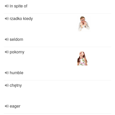
in spite of
rzadko kiedy
seldom
pokorny
humble
chętny
eager