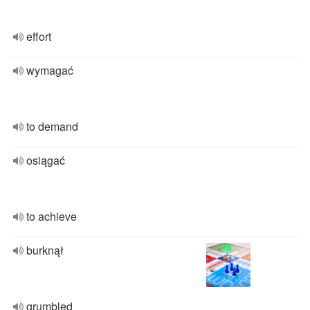
effort
wymagać
to demand
osiągać
to achieve
burknął
grumbled