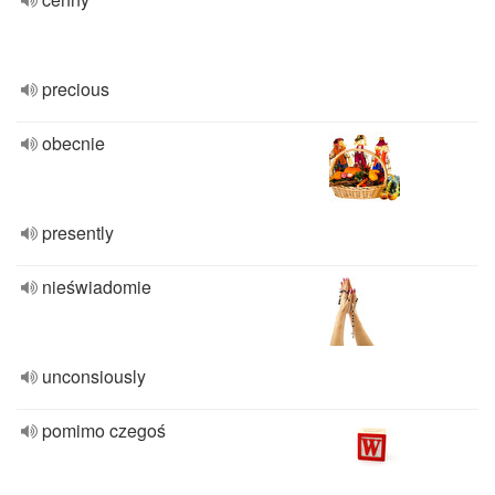
precious
obecnie
presently
nieświadomie
unconsiously
pomimo czegoś