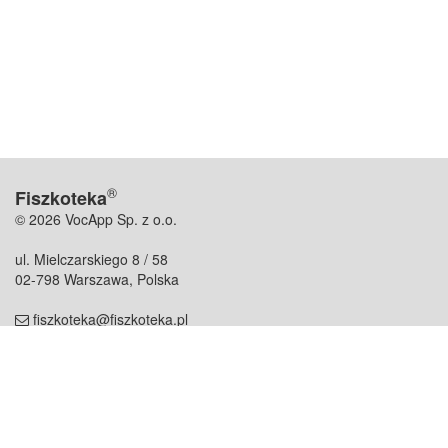
®
Fiszkoteka
© 2026 VocApp Sp. z o.o.
ul. Mielczarskiego 8 / 58
02-798 Warszawa, Polska
fiszkoteka@fiszkoteka.pl
NIP: 951 245 79 19
REGON: 369 727 696