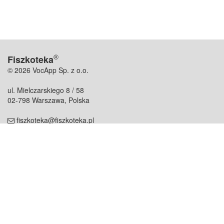
®
Fiszkoteka
© 2026 VocApp Sp. z o.o.
ul. Mielczarskiego 8 / 58
02-798 Warszawa, Polska
fiszkoteka@fiszkoteka.pl
NIP: 951 245 79 19
REGON: 369 727 696