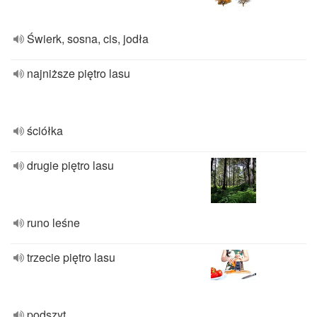
Świerk, sosna, cis, jodła
najniższe piętro lasu
ściółka
drugie piętro lasu
runo leśne
trzecie piętro lasu
podszyt