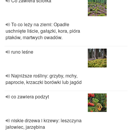
Co zawiera ściółka
To co leży na ziemi: Opadłe
uschnięte liście, gałązki, kora, pióra
ptaków, martwych owadów.
runo leśne
Najniższe rośliny: grzyby, mchy,
paprocie, krzaczki borówki lub jagód
co zawiera podzyt
niskie drzewa i krzewy: leszczyna
jałowiec, jarzębina