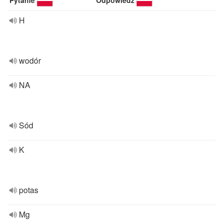
Pytanie
Odpowiedź
H
wodór
NA
Sód
K
potas
Mg