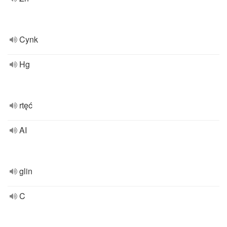
Cynk
Hg
rtęć
AI
glin
C