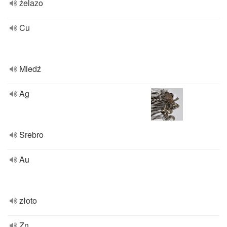
żelazo
Cu
Miedź
Ag
Srebro
Au
złoto
Zn