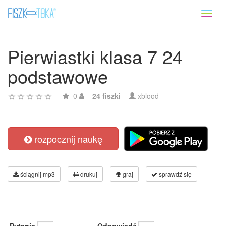
Toggl
naviga
Pierwiastki klasa 7 24
podstawowe
0
24 fiszki
xblood
rozpocznij naukę
ściągnij mp3
drukuj
graj
sprawdź się