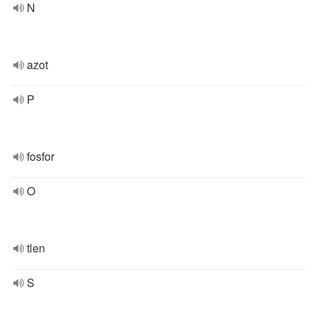
N
azot
P
fosfor
O
tlen
S