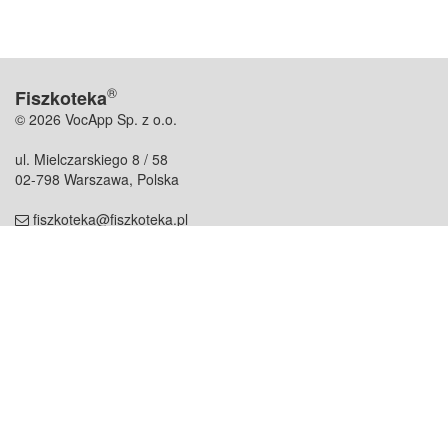
®
Fiszkoteka
© 2026 VocApp Sp. z o.o.
ul. Mielczarskiego 8 / 58
02-798 Warszawa, Polska
fiszkoteka@fiszkoteka.pl
NIP: 951 245 79 19
REGON: 369 727 696