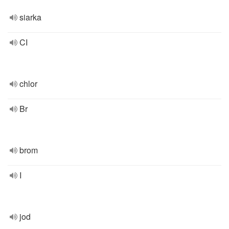
siarka
CI
chlor
Br
brom
I
jod