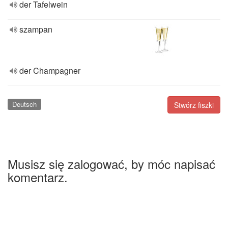
der Tafelwein
szampan
der Champagner
Deutsch
Stwórz fiszki
Musisz się zalogować, by móc napisać
komentarz.