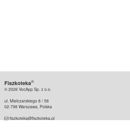
®
Fiszkoteka
© 2026 VocApp Sp. z o.o.
ul. Mielczarskiego 8 / 58
02-798 Warszawa, Polska
fiszkoteka@fiszkoteka.pl
NIP: 951 245 79 19