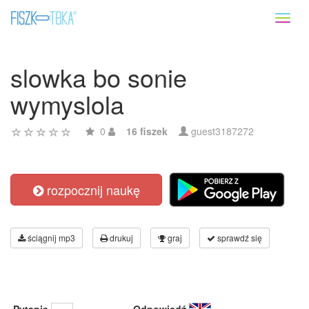
Toggl
naviga
slowka bo sonie
wymyslola
0
16 fiszek
guest3187272
rozpocznij naukę
ściągnij mp3
drukuj
graj
sprawdź się