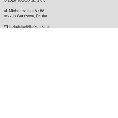
© 2026 VocApp Sp. z o.o.
ul. Mielczarskiego 8 / 58
02-798 Warszawa, Polska
fiszkoteka@fiszkoteka.pl
NIP: 951 245 79 19
REGON: 369 727 696
Kontakt
O firmie
odezwij się do nas
o nas
współpraca
partnerzy
dla prasy
praca
staż