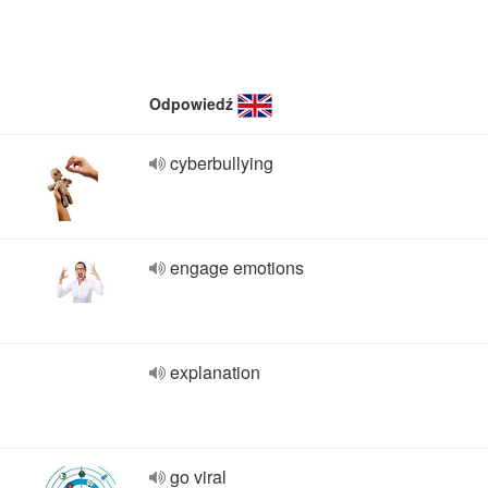
Odpowiedź
cyberbullying
engage emotions
explanation
go viral