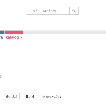
ła
katalog
6
drukuj
graj
sprawdź się