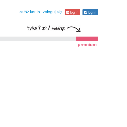
załóż konto
zaloguj się
log in
log in
premium