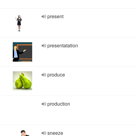
present
presentatation
produce
production
sneeze