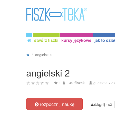
stwórz fiszki
kursy językowe
jak to dzia
angielski 2
angielski 2
0
49 fiszek
guest320723
rozpocznij naukę
ściągnij mp3