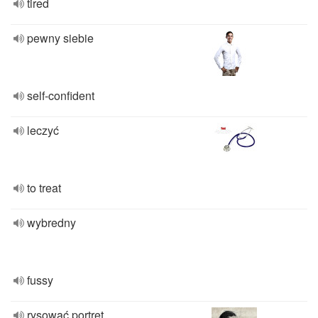
tired
pewny siebie
self-confident
leczyć
to treat
wybredny
fussy
rysować portret