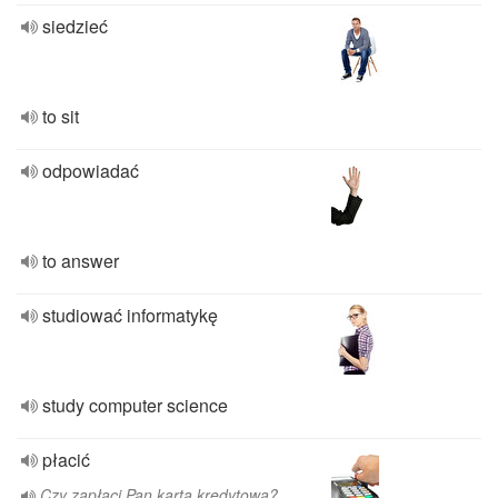
siedzieć
to sit
odpowiadać
to answer
studiować informatykę
study computer science
płacić
Czy zapłaci Pan kartą kredytową?