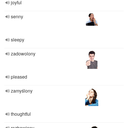
joyful
senny
sleepy
zadowolony
pleased
zamyślony
thoughtful
rozbawiony