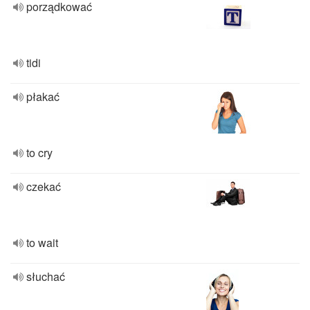
porządkować
tidi
płakać
to cry
czekać
to wait
słuchać