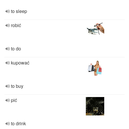
to sleep
robić
to do
kupować
to buy
pić
to drink