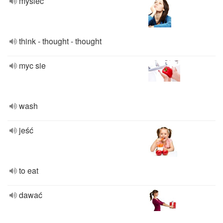
myśleć
think - thought - thought
myc sie
wash
jeść
to eat
dawać