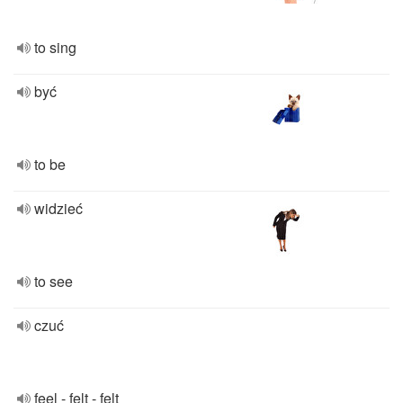
to sing
być
to be
widzieć
to see
czuć
feel - felt - felt