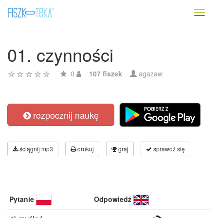
Toggl
naviga
01. czynności
0
107 fiszek
agazaw
rozpocznij naukę
ściągnij mp3
drukuj
graj
sprawdź się
Pytanie
Odpowiedź