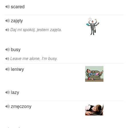
scared
zajęty
Daj mi spokój, jestem zajęta.
busy
Leave me alone, I'm busy.
leniwy
lazy
zmęczony