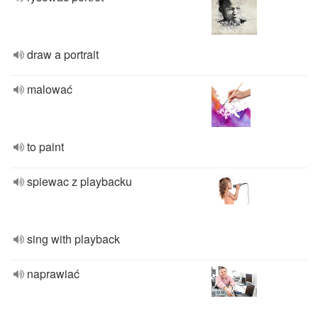
draw a portrait
malować
to paint
spiewac z playbacku
sing with playback
naprawiać