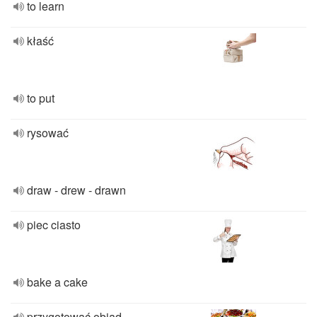
to learn
kłaść
to put
rysować
draw - drew - drawn
piec ciasto
bake a cake
przygotować obiad