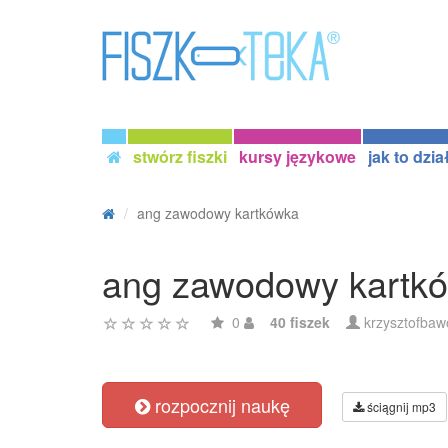
stwórz fiszki
kursy językowe
jak to dzia
ang zawodowy kartkówka
ang zawodowy kartk
0
40 fiszek
krzysztofbaw
rozpocznij naukę
ściągnij mp3