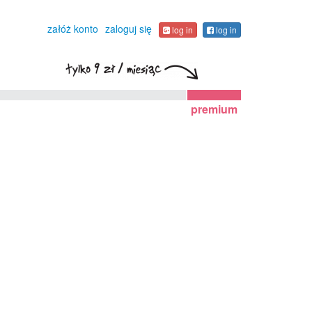
załóż konto
zaloguj się
log in
log in
premium