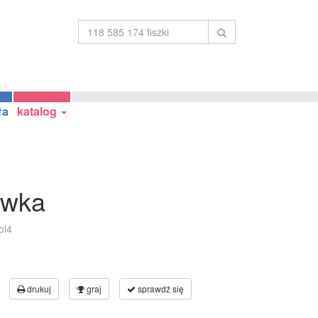
ła
katalog
ówka
ol4
drukuj
graj
sprawdź się