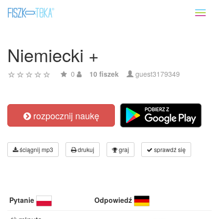
Toggl
naviga
Niemiecki +
0
10 fiszek
guest3179349
rozpocznij naukę
ściągnij mp3
drukuj
graj
sprawdź się
Pytanie
Odpowiedź