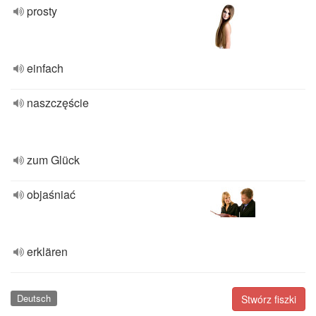
prosty
einfach
naszczęście
zum Glück
objaśniać
erklären
Deutsch
Stwórz fiszki