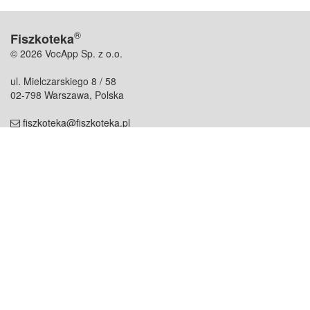
®
Fiszkoteka
© 2026 VocApp Sp. z o.o.
ul. Mielczarskiego 8 / 58
02-798 Warszawa, Polska
fiszkoteka@fiszkoteka.pl
NIP: 951 245 79 19
REGON: 369 727 696
Kontakt
O firmie
odezwij się do nas
o nas