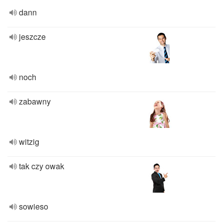
dann
jeszcze
noch
zabawny
witzig
tak czy owak
sowieso