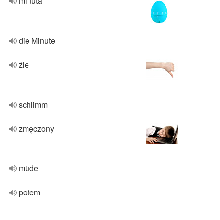
minuta
die Minute
źle
schlimm
zmęczony
müde
potem