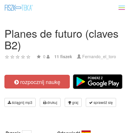
Toggl
naviga
Planes de futuro (claves
B2)
0
11 fiszek
Fernando_el_toro
rozpocznij naukę
ściągnij mp3
drukuj
graj
sprawdź się