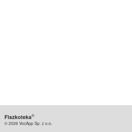
®
Fiszkoteka
© 2026 VocApp Sp. z o.o.