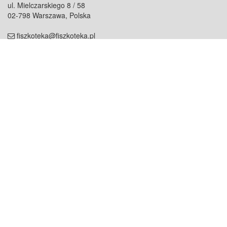
ul. Mielczarskiego 8 / 58
02-798 Warszawa, Polska
fiszkoteka@fiszkoteka.pl
NIP: 951 245 79 19
REGON: 369 727 696
Kontakt
O firmie
odezwij się do nas
o nas
współpraca
partnerzy
dla prasy
praca
staż
Oferty
blog