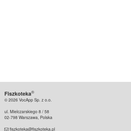
®
Fiszkoteka
© 2026 VocApp Sp. z o.o.
ul. Mielczarskiego 8 / 58
02-798 Warszawa, Polska
fiszkoteka@fiszkoteka.pl