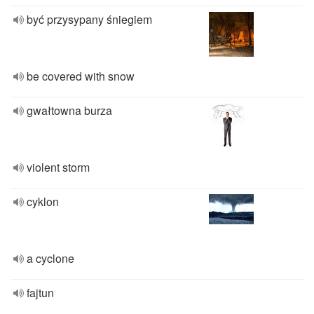
być przysypany śniegiem
be covered with snow
gwałtowna burza
violent storm
cyklon
a cyclone
fajtun