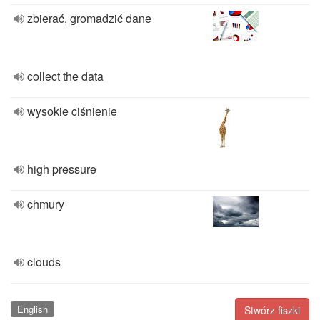
zbierać, gromadzić dane
collect the data
wysokie ciśnienie
high pressure
chmury
clouds
English
Stwórz fiszki