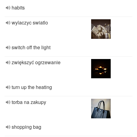
habits
wylaczyc swiatlo
switch off the light
zwiększyć ogrzewanie
turn up the heating
torba na zakupy
shopping bag