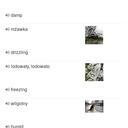
damp
mżawka
drizzling
lodowaty, lodowato
freezing
wilgotny
humid