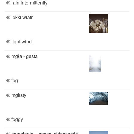
rain intermittently
lekki wiatr
light wind
mgła - gęsta
fog
mglisty
foggy
zamglenie - lepsza widoczność