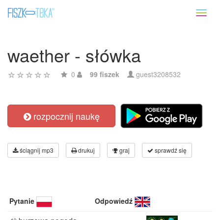
Toggl
naviga
waether - słówka
0
99 fiszek
guest3208532
rozpocznij naukę
ściągnij mp3
drukuj
graj
sprawdź się
Pytanie
Odpowiedź