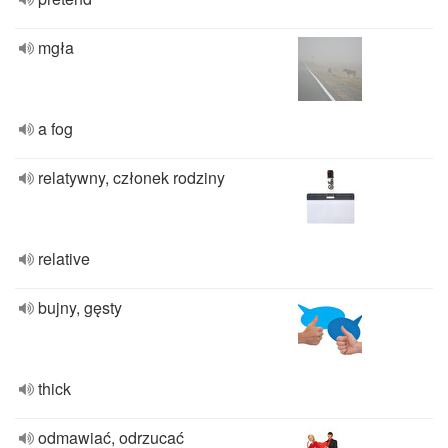
mgła
a fog
relatywny, członek rodziny
relative
bujny, gęsty
thick
odmawiać, odrzucać