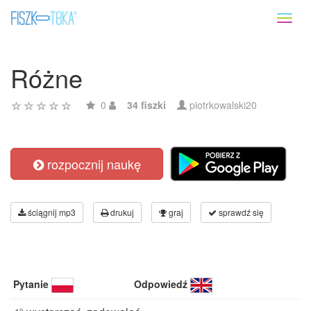
Toggl
naviga
Różne
0
34 fiszki
piotrkowalski20
rozpocznij naukę
ściągnij mp3
drukuj
graj
sprawdź się
Pytanie
Odpowiedź