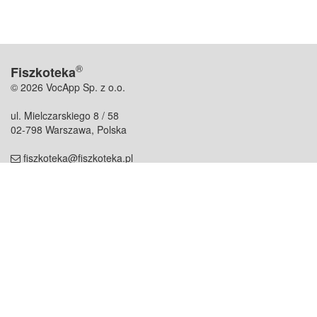
®
Fiszkoteka
© 2026 VocApp Sp. z o.o.
ul. Mielczarskiego 8 / 58
02-798 Warszawa, Polska
fiszkoteka@fiszkoteka.pl
NIP: 951 245 79 19
REGON: 369 727 696