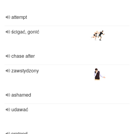
attempt
ścigać, gonić
chase after
zawstydzony
ashamed
udawać
pretend