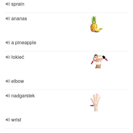
sprain
ananas
a pineapple
łokieć
elbow
nadgarstek
wrist