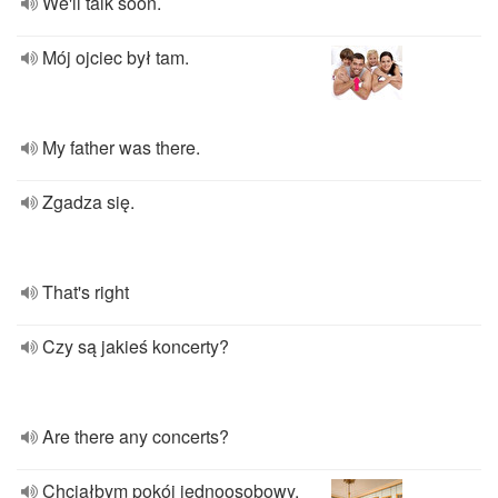
We'll talk soon.
Mój ojciec był tam.
My father was there.
Zgadza się.
That's right
Czy są jakieś koncerty?
Are there any concerts?
Chciałbym pokój jednoosobowy.