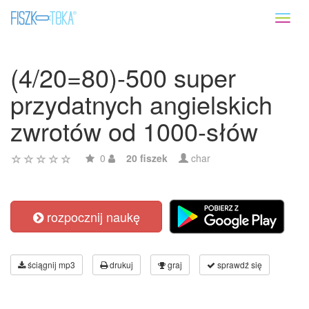
Toggl
naviga
(4/20=80)-500 super
przydatnych angielskich
zwrotów od 1000-słów
0
20 fiszek
char
rozpocznij naukę
ściągnij mp3
drukuj
graj
sprawdź się