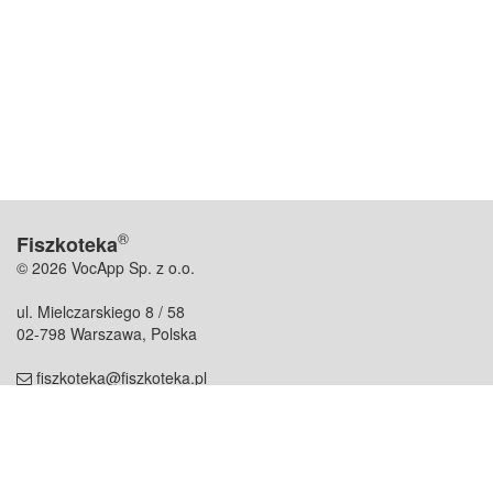
®
Fiszkoteka
© 2026 VocApp Sp. z o.o.
ul. Mielczarskiego 8 / 58
02-798 Warszawa, Polska
fiszkoteka@fiszkoteka.pl
NIP: 951 245 79 19
REGON: 369 727 696