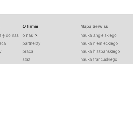
t
O firmie
Mapa Serwisu
się do nas
o nas
nauka angielskiego
aca
partnerzy
nauka niemieckiego
y
praca
nauka hiszpańskiego
staż
nauka francuskiego
blog
nauka rosyjskiego
in
2000+ opinii
nauka norweskiego
petytorów
nauka szwedzkiego
Warunki
fiszki
100% gwarancja
sze pytania
najnowsze lekcje
regulamin
Extra
prywatność i ciasteczka
RODO
plugin