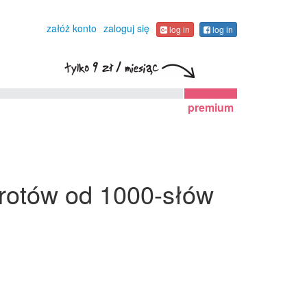
załóż konto
zaloguj się
log in
log in
premium
wrotów od 1000-słów