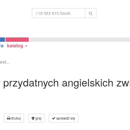
ła
katalog
rot...
 przydatnych angielskich z
drukuj
graj
sprawdź się