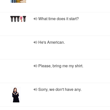
What time does it start?
He's American.
Please, bring me my shirt.
Sorry, we don't have any.