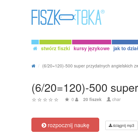
stwórz fiszki
kursy językowe
jak to dzia
(6/20=120)-500 super przydatnych angielskich zw
(6/20=120)-500 super
0
20 fiszek
char
rozpocznij naukę
ściągnij mp3