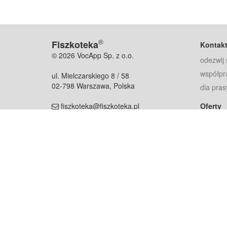
®
Fiszkoteka
Kontak
© 2026 VocApp Sp. z o.o.
odezwij 
współpr
ul. Mielczarskiego 8 / 58
02-798 Warszawa, Polska
dla pras
fiszkoteka@fiszkoteka.pl
Oferty
dla rodz
NIP: 951 245 79 19
dla kore
REGON: 369 727 696
Pomoc
Najczęst