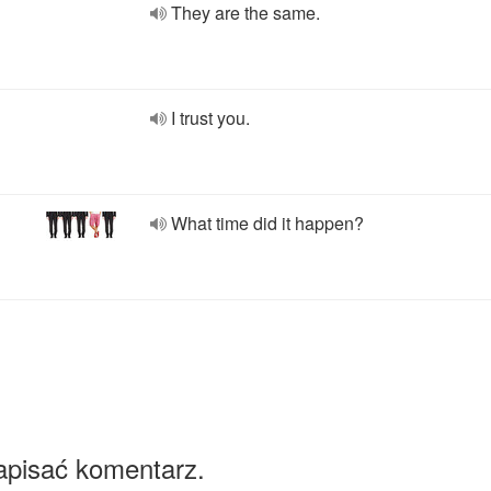
They are the same.
I trust you.
What time did it happen?
apisać komentarz.