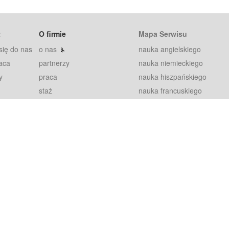
t
O firmie
Mapa Serwisu
się do nas
o nas
nauka angielskiego
aca
partnerzy
nauka niemieckiego
y
praca
nauka hiszpańskiego
staż
nauka francuskiego
blog
nauka rosyjskiego
in
2000+ opinii
nauka norweskiego
petytorów
nauka szwedzkiego
Warunki
fiszki
100% gwarancja
sze pytania
najnowsze lekcje
regulamin
Extra
prywatność i ciasteczka
RODO
plugin