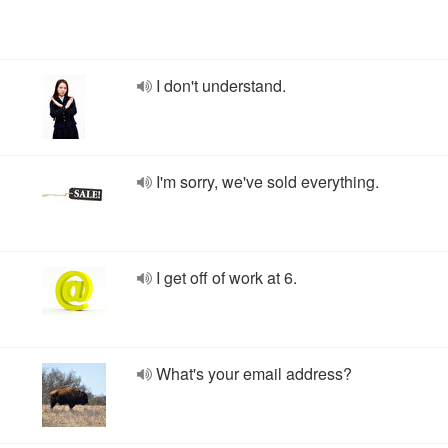
I don't understand.
I'm sorry, we've sold everything.
I get off of work at 6.
What's your email address?