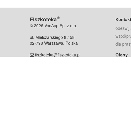
®
Fiszkoteka
Kontak
© 2026 VocApp Sp. z o.o.
odezwij 
współpr
ul. Mielczarskiego 8 / 58
02-798 Warszawa, Polska
dla pras
fiszkoteka@fiszkoteka.pl
Oferty
dla rodz
NIP: 951 245 79 19
dla kore
REGON: 369 727 696
Pomoc
Najczęst