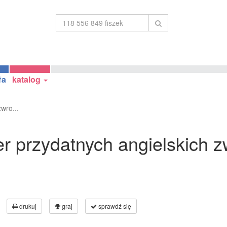
ła
katalog
wro...
r przydatnych angielskich 
drukuj
graj
sprawdź się