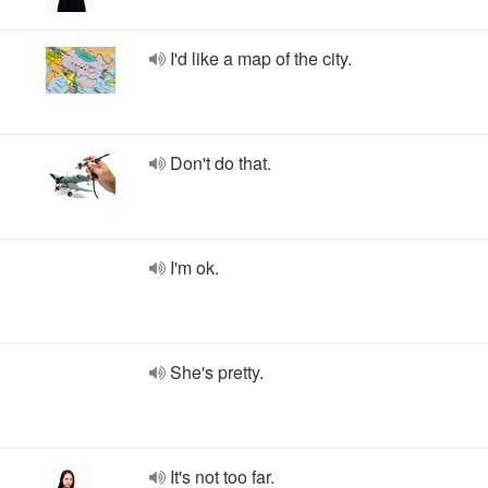
I'd like a map of the city.
Don't do that.
I'm ok.
She's pretty.
It's not too far.