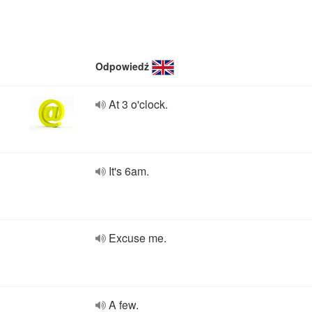
Odpowiedź
At 3 o'clock.
It's 6am.
Excuse me.
A few.