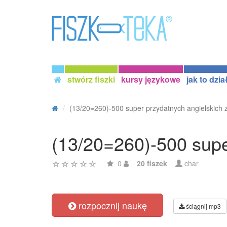
stwórz fiszki
kursy językowe
jak to dzia
(13/20=260)-500 super przydatnych angielskich z
(13/20=260)-500 supe
0
20 fiszek
char
rozpocznij naukę
ściągnij mp3