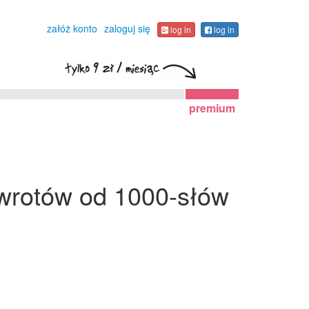
załóż konto
zaloguj się
log in
log in
premium
zwrotów od 1000-słów