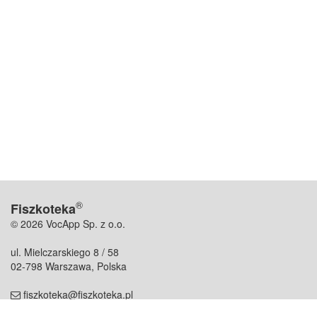
®
Fiszkoteka
© 2026 VocApp Sp. z o.o.
ul. Mielczarskiego 8 / 58
02-798 Warszawa, Polska
fiszkoteka@fiszkoteka.pl