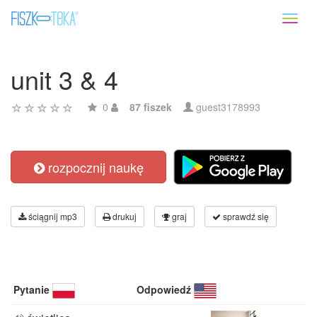
Toggl
naviga
unit 3 & 4
0
87 fiszek
guest3178993
rozpocznij naukę
ściągnij mp3
drukuj
graj
sprawdź się
Pytanie
Odpowiedź