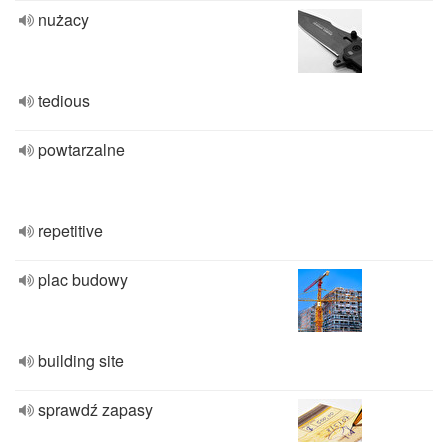
nużacy
tedious
powtarzalne
repetitive
plac budowy
building site
sprawdź zapasy