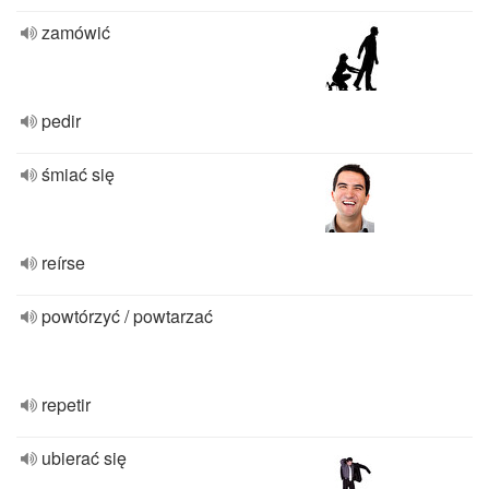
zamówić
pedir
śmiać się
reírse
powtórzyć / powtarzać
repetir
ubierać się