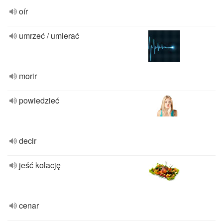
oír
umrzeć / umierać
morir
powiedzieć
decir
jeść kolację
cenar