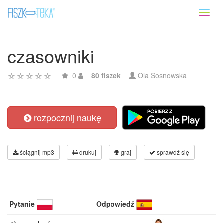
Toggl
naviga
czasowniki
0
80 fiszek
Ola Sosnowska
rozpocznij naukę
ściągnij mp3
drukuj
graj
sprawdź się
Pytanie
Odpowiedź