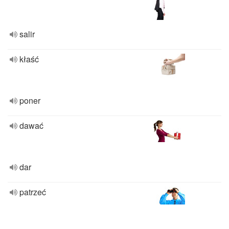
salir
kłaść
poner
dawać
dar
patrzeć