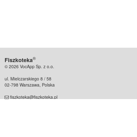
®
Fiszkoteka
© 2026 VocApp Sp. z o.o.
ul. Mielczarskiego 8 / 58
02-798 Warszawa, Polska
fiszkoteka@fiszkoteka.pl
NIP: 951 245 79 19
REGON: 369 727 696