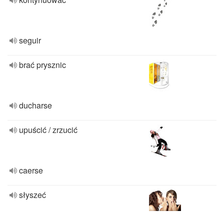
seguir
brać prysznic
ducharse
upuścić / zrzucić
caerse
słyszeć