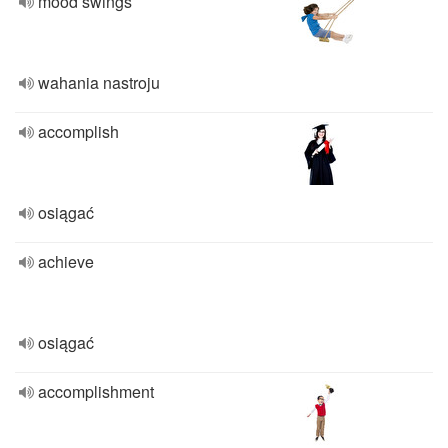
mood swings
wahania nastroju
accomplish
osiągać
achieve
osiągać
accomplishment