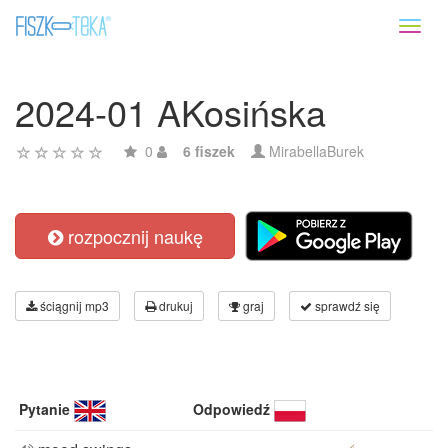
Toggl
naviga
2024-01 AKosińska
0
6 fiszek
MirabellaBurek
rozpocznij naukę
ściągnij mp3
drukuj
graj
sprawdź się
Pytanie
Odpowiedź