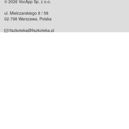
© 2026 VocApp Sp. z o.o.
ul. Mielczarskiego 8 / 58
02-798 Warszawa, Polska
fiszkoteka@fiszkoteka.pl
NIP: 951 245 79 19
REGON: 369 727 696
Kontakt
O firmie
odezwij się do nas
o nas
współpraca
partnerzy
dla prasy
praca
staż