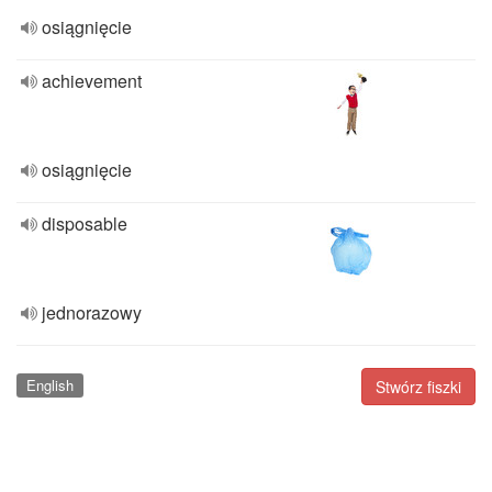
osiągnięcie
achievement
osiągnięcie
disposable
jednorazowy
English
Stwórz fiszki