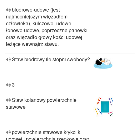
biodrowo‐udowe (jest
najmocniejszym więzadłem
człowieka), kulszowo‐ udowe,
łonowo‐udowe, poprzeczne panewki
oraz więzadło głowy kości udowej
leżące wewnątrz stawu.
Staw biodrowy ile stopni swobody?
3
Staw kolanowy powierzchnie
stawowe
powierzchnie stawowe kłykci k.
udowej i powierzchnia rzepkowa oraz