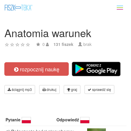
Toggl
naviga
Anatomia warunek
0
131 fiszek
brak
rozpocznij naukę
ściągnij mp3
drukuj
graj
sprawdź się
Pytanie
Odpowiedź