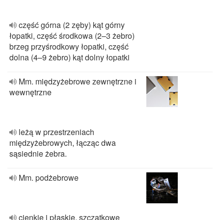
część górna (2 zęby) kąt górny
łopatki, część środkowa (2–3 żebro)
brzeg przyśrodkowy łopatki, część
dolna (4–9 żebro) kąt dolny łopatki
Mm. międzyżebrowe zewnętrzne i
wewnętrzne
leżą w przestrzeniach
międzyżebrowych, łącząc dwa
sąsiednie żebra.
Mm. podżebrowe
cienkie i płaskie, szczątkowe