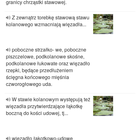
granicy chrząstki stawowej.
Z zewnątrz torebkę stawową stawu
kolanowego wzmacniają więzadła...
poboczne strzałko‐ we, poboczne
piszczelowe, podkolanowe skośne,
podkolanowe łukowate oraz więzadło
rzepki, będące przedłużeniem
ścięgna końcowego mięśnia
czworogłowego uda.
W stawie kolanowym występują też
więzadła przytwierdzające łąkotkę
boczną do kości udowej, tj...
więzadło łąkotkowo‐udowe