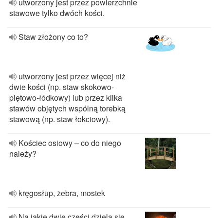
utworzony jest przez powierzchnie
stawowe tylko dwóch kości.
Staw złożony co to?
utworzony jest przez więcej niż
dwie kości (np. staw skokowo-
piętowo-łódkowy) lub przez kilka
stawów objętych wspólną torebką
stawową (np. staw łokciowy).
Kościec osiowy – co do niego
należy?
kręgosłup, żebra, mostek
Na jakie dwie części dzielą się