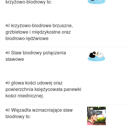
krzyżowo-biodrowy to:
krzyżowo‐biodrowe brzuszne,
grzbietowe i międzykostne oraz
biodrowo‐lędźwiowe
Staw biodrowy połączenia
stawowe
głowa kości udowej oraz
powierzchnia księżycowata panewki
kości miednicznej.
Więzadła wzmacniające staw
biodrowy to: