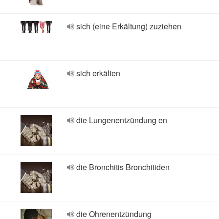
sich (eine Erkältung) zuziehen
sich erkälten
die Lungenentzündung en
die Bronchitis Bronchitiden
die Ohrenentzündung