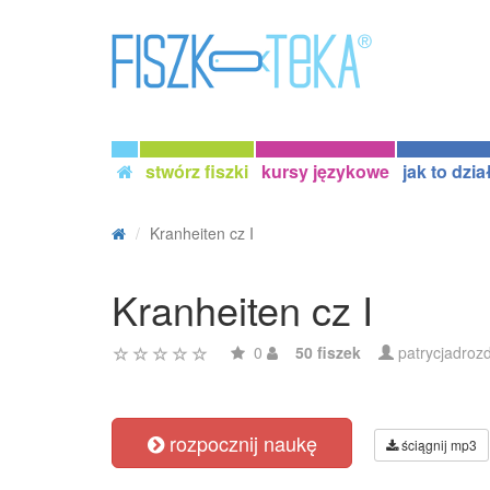
stwórz fiszki
kursy językowe
jak to dzia
Kranheiten cz I
Kranheiten cz I
0
50 fiszek
patrycjadroz
rozpocznij naukę
ściągnij mp3