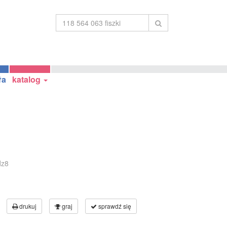
ła
katalog
dz8
drukuj
graj
sprawdź się