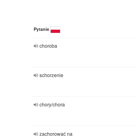
Pytanie
choroba
schorzenie
chory/chora
zachorować na