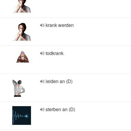
krank werden
todkrank
leiden an (D)
sterben an (D)