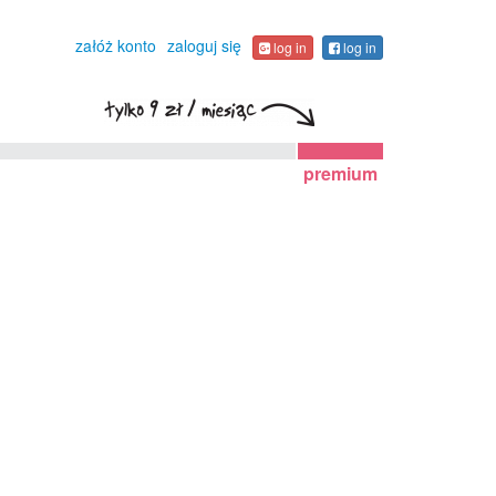
załóż konto
zaloguj się
log in
log in
premium