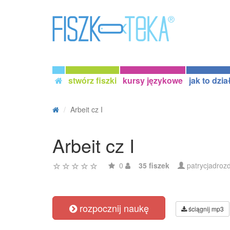
stwórz fiszki
kursy językowe
jak to dzia
Arbeit cz I
Arbeit cz I
0
35 fiszek
patrycjadroz
rozpocznij naukę
ściągnij mp3