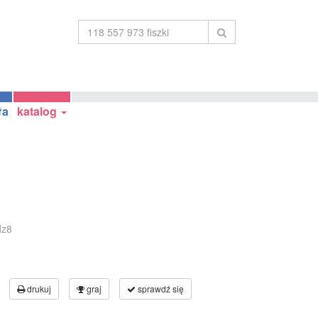
ła
katalog
dz8
drukuj
graj
sprawdź się