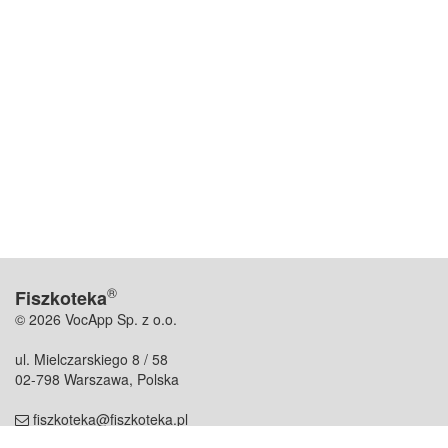
®
Fiszkoteka
© 2026 VocApp Sp. z o.o.
ul. Mielczarskiego 8 / 58
02-798 Warszawa, Polska
fiszkoteka@fiszkoteka.pl