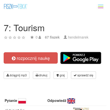
Toggl
naviga
7: Tourism
0
67 fiszek
hendelmarek
rozpocznij naukę
ściągnij mp3
drukuj
graj
sprawdź się
Pytanie
Odpowiedź