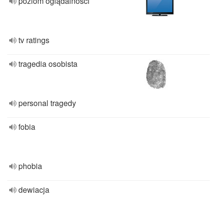
poziom oglądalności
tv ratings
tragedia osobista
personal tragedy
fobia
phobia
dewiacja