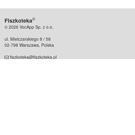
®
Fiszkoteka
© 2026 VocApp Sp. z o.o.
ul. Mielczarskiego 8 / 58
02-798 Warszawa, Polska
fiszkoteka@fiszkoteka.pl
NIP: 951 245 79 19
REGON: 369 727 696
Kontakt
O firmie