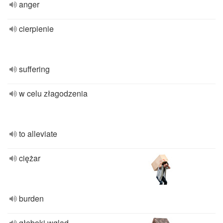
anger
cierpienie
suffering
w celu złagodzenia
to alleviate
ciężar
burden
głęboki wgląd