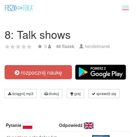
Toggl
naviga
8: Talk shows
0
48 fiszek
hendelmarek
rozpocznij naukę
ściągnij mp3
drukuj
graj
sprawdź się
Pytanie
Odpowiedź