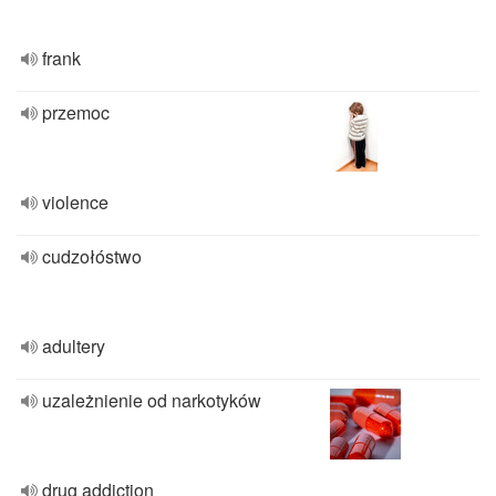
frank
przemoc
violence
cudzołóstwo
adultery
uzależnienie od narkotyków
drug addiction